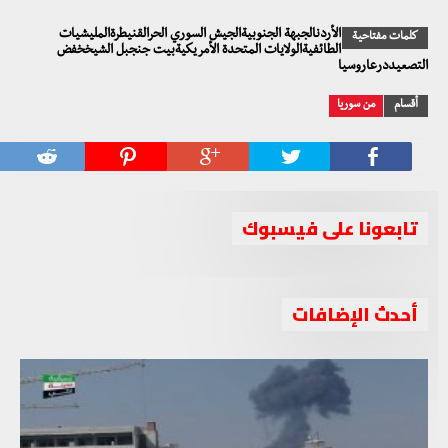
الأردنالجبهة الجنوبيةالجيش السوري الحرالقنيطرةالمليشيات
كلمات مفتاحية
الطائفيةالولايات المتحدة الأمريكيةبيت جنجبل الشيخخفض
التصعيددرعاروسيا
أقسام
من سوريا
تابعونا على فيسبوك
أحدث الإضافات