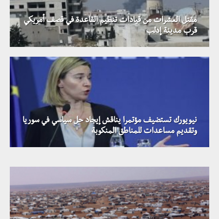
مقتل العشرات من قيادات تنظيم القاعدة في قصف أمريكي
قرب مدينة إدلب
نيويورك تستضيف مؤتمرا يناقش إيجاد حل سياسي في سوريا
بيدرسون وبومبيو يناقشان الوضع السياسي والميداني في
وتقديم مساعدات للمناطق المنكوبة
سوريا خلال اجتماع في واشنطن