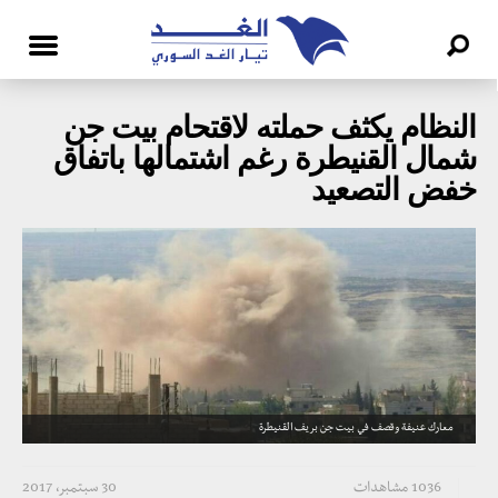
النظام يكثف حملته لاقتحام بيت جن
شمال القنيطرة رغم اشتمالها باتفاق
خفض التصعيد
معارك عنيفة وقصف في بيت جن بريف القنيطرة
1036 مشاهدات
30 سبتمبر، 2017