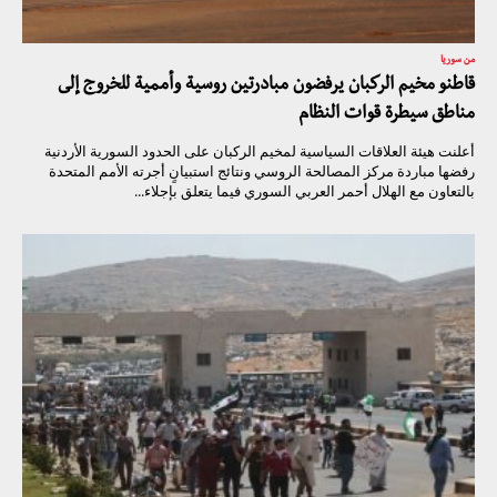
من سوريا
قاطنو مخيم الركبان يرفضون مبادرتين روسية وأممية للخروج إلى
مناطق سيطرة قوات النظام
أعلنت هيئة العلاقات السياسية لمخيم الركبان على الحدود السورية الأردنية
رفضها مباردة مركز المصالحة الروسي ونتائج استبيانٍ أجرته الأمم المتحدة
بالتعاون مع الهلال أحمر العربي السوري فيما يتعلق بإجلاء...