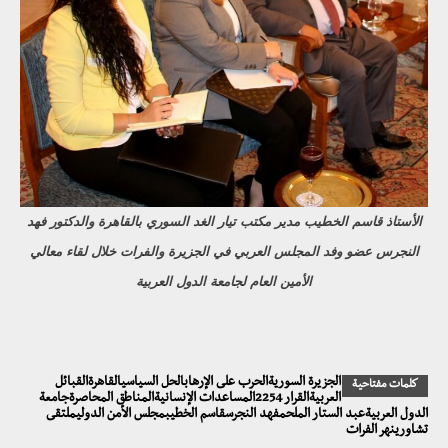
الأستاذ قاسم الخطيب مدير مكتب تيار الغد السوري بالقاهرة والدكتور فهد
النجرس عضو وفد المجلس العربي في الجزيرة والفرات خلال لقاء معالي
الأمين العام لجامعة الدول العربية
الجزيرة السوريةالحرب على الإرهابالحل السياسيالقاهرةالقبائل
كلمات مفتاحية
العربيةالقرار 2254المساعدات الإنسانيةالمناطق المحاصرةجامعة
الدول العربيةعبد الستار الملحمفهد النجرسقاسم الخطيبمجلس الأمن الدوليملتقى
تشاورينهر الفرات