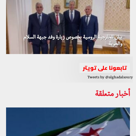
بيان للخارجية الروسية بخصوص زيارة وفد جبهة السلام
والحرية
تابعونا على تويتر
Tweets by @alghadalsoury
أخبار متعلقة