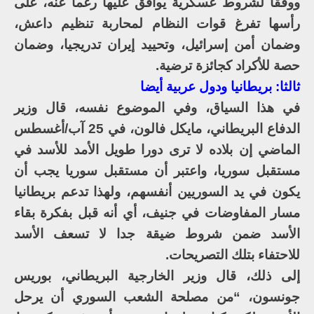
ووفقا لشروط عسكرية يوافق عليها رغما عنه، على
رأسها تفرغ قوات النظام لمحاربة تنظيم داعش،
وضمان أمن إسرائيل، وتحييد إيران تدريجيا، وضمان
حصة للأكراد كجائزة ترضية.
ثالثا: بريطانيا ودول عربية أيضا
في هذا السياق، وفي الموضوع نفسه، قال وزير
الدفاع البريطاني، مايكل فالون، في 25 آب/أغسطس
الماضي إن بلاده لا ترى دورا طويل الأمد للأسد في
مستقبل سوريا، واعتبر أن مستقبل سوريا يجب أن
يكون في يد السوريين أنفسهم، ولهذا تدعم بريطانيا
مسار المفاوضات في جنيف، أي أنه قبل بفكرة بقاء
الأسد ضمن شروط ضيقة جدا لا تسعف الأسد
للاحتفاء بتلك التصريحات.
إلى ذلك، قال وزير الخارجية البريطاني، بوريس
جونسون، “من مصلحة الشعب السوري أن يرحل