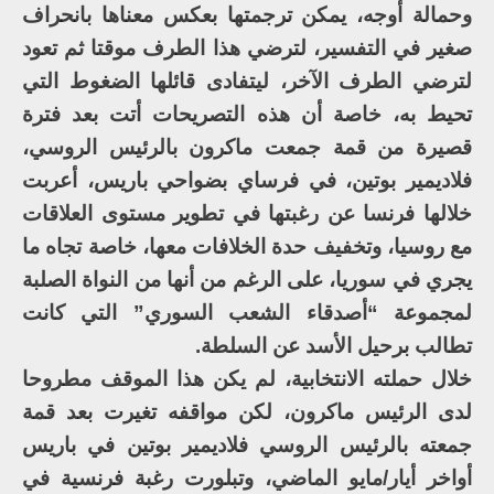
وحمالة أوجه، يمكن ترجمتها بعكس معناها بانحراف
صغير في التفسير، لترضي هذا الطرف موقتا ثم تعود
لترضي الطرف الآخر، ليتفادى قائلها الضغوط التي
تحيط به، خاصة أن هذه التصريحات أتت بعد فترة
قصيرة من قمة جمعت ماكرون بالرئيس الروسي،
فلاديمير بوتين، في فرساي بضواحي باريس، أعربت
خلالها فرنسا عن رغبتها في تطوير مستوى العلاقات
مع روسيا، وتخفيف حدة الخلافات معها، خاصة تجاه ما
يجري في سوريا، على الرغم من أنها من النواة الصلبة
لمجموعة “أصدقاء الشعب السوري” التي كانت
تطالب برحيل الأسد عن السلطة.
خلال حملته الانتخابية، لم يكن هذا الموقف مطروحا
لدى الرئيس ماكرون، لكن مواقفه تغيرت بعد قمة
جمعته بالرئيس الروسي فلاديمير بوتين في باريس
أواخر أيار/مايو الماضي، وتبلورت رغبة فرنسية في