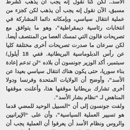
الأسد.. لكن كنا نقول إنه يجب أن يذهب كشرط
مسبق، الآن نقول إنه يجب أن يذهب لكن كجزء من
عملية انتقال سياسي، وبإمكانه دائما المشاركة في
انتخابات رئاسية ديمقراطية”، وهو ما يتوافق مع
تصريحات فالون التي تمسك العصا من المنتصف أيضا.
لكن سرعان ما صدرت تصريحات أخرى مختلفة كليا
عن رأس الدبلوماسية البريطانية. ففي 18 أيلول/
سبتمبر، أكد الوزير جونسون أن بلاده “لن تدعم إعادة
بناء سوريا، حتى يكون هناك انتقال سياسي بعيدا عن
الأسد”، وأوضح أن الولايات المتحدة وفرنسا ودولا
أخرى تشارك بريطانيا موقفها هذا، وأعلنت موقفها
المناهض لـ “نظام بشار الأسد”.
ولفت جونسون إلى أن “السبيل الوحيد للمضي قدما
هو تسيير العملية السياسية”، وأن على “الإيرانيين
والروس ونظام الأسد أن يعرفوا أن العملية يجب أن