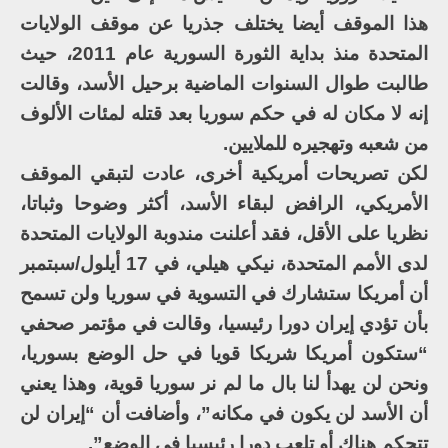
هذا الموقف أيضا يختلف جذريا عن موقف الولايات
المتحدة منذ بداية الثورة السورية عام 2011، حيث
طالبت طوال السنوات الماضية برحيل الأسد، وقالت
إنه لا مكان له في حكم سوريا بعد قتله لمئات الألوف
من شعبه وتهجيره للملايين.
لكن تصريحات أمريكية أخرى، عادت لتبقي الموقف
الأمريكي، الرافض لبقاء الأسد، أكثر وضوحا وثباتا،
نظريا على الأقل، فقد أعلنت مندوبة الولايات المتحدة
لدى الأمم المتحدة، نيكي هيلي، في 17 أيلول/سبتمبر
أن أمريكا ستشارك في التسوية في سوريا ولن تسمح
بأن تؤدي إيران دورا رئيسيا، وقالت في مؤتمر صحفي
“ستكون أمريكا شريكا قويا في حل الوضع بسوريا،
ونحن لن يهدأ لنا بال ما لم نر سوريا قوية، وهذا يعني
أن الأسد لن يكون في مكانه”، وأضافت أن “إيران لن
تتحكم هناك أو تلعب دورا رئيسيا في الوضع”.