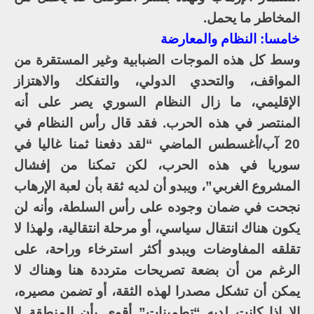
المخاطر ما يحمل.
خامسا: النظام والمعارضة
وسط كل هذه الموجات الضبابية وغير المستقرة من
المواقف، والتحدي الدولي، والتفكك والاهتزاز
الإقليمي، ما زال النظام السوري يصر على أنه
المنتصر في هذه الحرب. فقد قال رأس النظام في
20 آب/أغسطس الماضي “لقد دفعنا ثمنا غاليا في
سوريا في هذه الحرب، لكن تمكنا من إفشال
المشروع الغربي”، ويبدو أن لديه ثقة بأن لعبة الإرهاب
نجحت في ضمان وجوده على رأس السلطة، وأنه لن
يكون هناك انتقال سياسي، أو مرحلة انتقالية، ولهذا لا
تقلقه المفاوضات ويبدو أكثر استرخاء وراحة، على
الرغم من أن بضعة تصريحات مترددة هنا وهناك لا
يمكن أن تشكل مصدرا لهذه الثقة، أو تضمن مصيره،
إلا إذا كانت لديه “تطمينات” أقوى بأن المنطقة لا