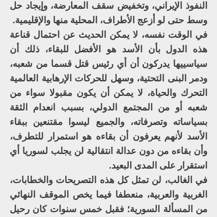
النفوذ الإيراني، وتخفيض سقف المعارضة، وإيجاد حل
وسط حتى لو أزعج الأطراف، المحلية منها والإقليمية.
في الوقت نفسه، لا يمكن الحديث عن احتمال قناعة
هذه الدول بأن الأسد هو الأفضل للبقاء، ذلك أن
سياسييها يدركون أن أي رئيس قتل قسما من شعبه،
ودمر البنى التحتية، وسهل للحركات الإرهابية العالمية
التحرك والحياة، لا يمكن أن يكون مقبولا سواء من
شعبه أو من المجتمع الدولي، بسبب انعدام الثقة
بسياساته وتصرفاته، والجميع ليسوا مقتنعين ببقاء
الأسد لأنهم يعرفون أن بقاءه هو استمرار للتطرف،
وأن بقاءه من دون عدالة انتقالية لن يجلب لسوريا أي
استقرار على المدى البعيد.
في الغالب، لن تمثل كل هذه التصريحات والخطابات،
الغربية والعربية، منعطفا فيما يخص الموقف النهائي
من المسألة السورية؛ فقبل خمس سنوات كان رحيل