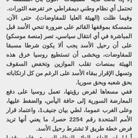
تحتمل أي نظام وطني ديمقراطي حر تفرضه الثورات.
وفيما ظلت (الهيئة العليا للمفاوضات)، حتى الآن،
متمسكة بموقفها القائم على ضرورة تنحي الأسد قبل
المباشرة في أي انتقال سياسي، تصر (منصة موسكو)
على أن رحيل الأسد يجب ألا يكون شرطا مسبقا
للمفاوضات، ويخشى أن تستطيع روسيا خرق هذه
الهيئة بمنصات تقلب الموازين وتخفض السقوف
وتسهل الإقرار ببقاء الأسد على الرغم من كل ارتكاباته
بحق شعبه وبحق سوريا.
ففي مسعاها لفرض رؤيتها، تعمل روسيا على دفع
المعارضة السورية إلى حافة اليأس، والضغط عليها،
وعلى الغرب عموما، لطي بيان جنيف1، واعتماد قرار
الأمم المتحدة رقم 2254 حصرا، ما يعني أنها تريد
فرض خطة طريق لا تشترط رحيل الأسد.
أما إيران، الداعم الدائم للنظام السوري، فإن موقفها