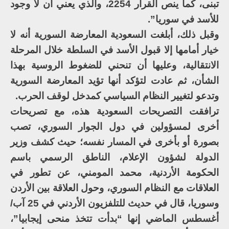
تبنى، كما ينص القرار 2254، والذي يعني أن لا وجود
للأسد في سوريا”.
وقبل ذلك، أبلغت السعودية المعارضة السورية أنه لا
خيار أمامها إلا قبول الأسد في السلطة خلال المرحلة
الانتقالية، وعليها أن تنحني للضغوط الروسية بهذا
الشأن، ثم عادت لتؤكد أنها تؤيد المعارضة السورية
وتدعو لتغيير النظام السياسي كمدخل لوقف الحرب.
ترافقت التصريحات السعودية هذه، مع تصريحات
أخرى لمسؤولين في دول الجوار السوري، تصب
بصورة أو بأخرى في المسار نفسه؛ حيث كشف وزير
الدولة لشؤون الإعلام، الناطق الرسمي باسم
الحكومة الأردنية، محمد المومني، عن تطور في
العلاقات مع النظام السوري، وحول العلاقة بين الأردن
وسوريا، قال في حديث للتلفزيون الأردني في 25 آب/
أغسطس الماضي إنها “بدأت تتخذ منحى إيجابيا”،