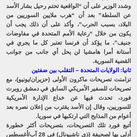
وشدد الوزير على أن “الواقعية تحتم رحيل بشار الأسد
عن السلطة” بعد أن “هرب ملايين السوريين من
البلاد، بسبب الحرب”، وأكد على أن ذلك يجب أن
يكون من خلال “رعاية الأمم المتحدة في مفاوضات
جنيف”، ما يؤكد أن فرنسا تعتبر كل ما يجري في
أستانة أمرا هامشيا لن يحل أي جانب من جوانب
القضية السورية.
ثانيا: الولايات المتحدة – التقلب بين ضفتين
تزامنت تصريحات ماكرون الأولى (حزيران/يونيو)، مع
تصريحات للسفير الأمريكي السابق في دمشق روبرت
فورد، تحدث فيها عن خداع الإدارة الأمريكية
للسوريين، وقال إن الأسد يقترب من إعلان نصره بعد
أعوام من المذابح التي ارتكبها في سوريا.
أتبع فورد تلك التصريحات، بتصريحات أكثر خطورة
أدلى بها لصحيفة (ذي ناشيونال) في 28 آب/أغسطس