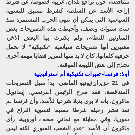
متناقضة، حول تراجع بلدان، غربية خصوصا، عن شرط
إزاحة الأسد عن السلطة كشرط مسبق للتسوية
السياسية التي يمكن أن تنهي الحرب المستمرة منذ
ست سنوات ونصف، وأحبطت هذه التصريحات بعض
المناوئين للنظام، ولم يكترث بها البعض الآخر،
معتبرين أنها تصريحات سياسية “تكتيكية” لا تحمل
حرفية كلماتها، كان لا بد منها لتمرير قضايا مهمة أخرى
تحتاج إلى بعض الليونة الموقتة.
أولا: فرنسا- تغيرات تكتيكية أم استراتيجية
في 21 حزيران/يونيو الماضي، بدأ سيل التصريحات
المتناقضة، فقد صرح الرئيس الفرنسي، إيمانويل
ماكرون، بأنه لا يرى بديلا شرعيا للأسد، وأن فرنسا لم
تعد تعتبر رحيله شرطا مسبقا لتسوية النزاع في
سوريا. وفي مقابلة مع ثماني صحف أوروبية، رأى
ماكرون أن الأسد “عدو الشعب السوري لكنه ليس