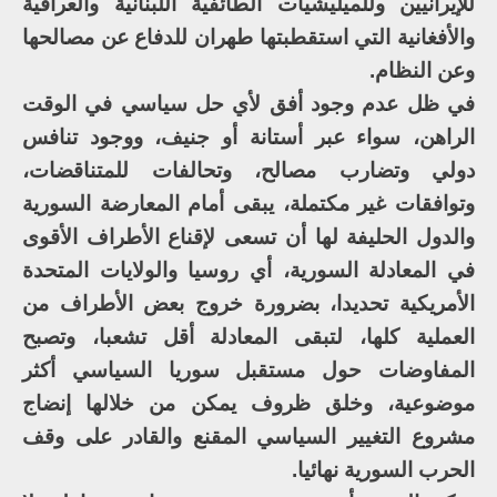
للإيرانيين وللميليشيات الطائفية اللبنانية والعراقية
والأفغانية التي استقطبتها طهران للدفاع عن مصالحها
وعن النظام.
في ظل عدم وجود أفق لأي حل سياسي في الوقت
الراهن، سواء عبر أستانة أو جنيف، ووجود تنافس
دولي وتضارب مصالح، وتحالفات للمتناقضات،
وتوافقات غير مكتملة، يبقى أمام المعارضة السورية
والدول الحليفة لها أن تسعى لإقناع الأطراف الأقوى
في المعادلة السورية، أي روسيا والولايات المتحدة
الأمريكية تحديدا، بضرورة خروج بعض الأطراف من
العملية كلها، لتبقى المعادلة أقل تشعبا، وتصبح
المفاوضات حول مستقبل سوريا السياسي أكثر
موضوعية، وخلق ظروف يمكن من خلالها إنضاج
مشروع التغيير السياسي المقنع والقادر على وقف
الحرب السورية نهائيا.