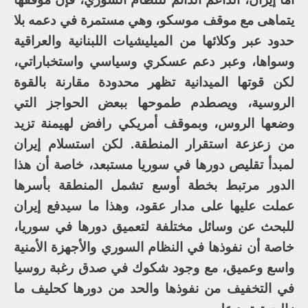
يتماهى مع موقف موسكو، وهي مستمرة في دعمه بلا
حدود عبر وكلائها من الميليشيات اللبنانية والعراقية
وسواها، وعبر دعم عسكري وسياسي واستخباراتي،
لكن قوتها الميدانية تظهر محدودة مقارنة بالقوة
الروسية، ويصطدم طموحها ببعض الحواجز التي
وضعها الروس، وبموقف أمريكي رافض لهيمنة تزيد
من زعزعة استقرار المنطقة. لكن استسلام إيران
لمبدأ تقليص دورها في سوريا مستبعد، خاصة أن هذا
الدور مرتبط بخطة أوسع تشمل المنطقة بأسرها
عملت عليها على مدار عقود، وهذا ما سيدفع إيران
للبحث عن وسائل مختلفة لتعميق دورها في سوريا،
خاصة أن نفوذها في النظام السوري والأجهزة الأمنية
واسع وعميق، مع وجود شكوك في صدق رغبة روسيا
في التخفيف من نفوذها والحد من دورها كحليف ما