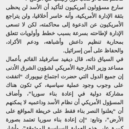
سارع مسؤولون أمريكيون لتأكيد أن الأسد لن يحظى
بثقة الإدارة الأمريكية، وأنه خاسر أخلاقيا، ولن يتراجع
الأمريكيون عن الدعوة إلى محاكمته، لكن لا تسعى
الإدارة لإطاحته بسرعة بسبب خطط وأولويات تتعلق
بمحاربة تنظيم داعش وأشباهه، ودعم الأكراد،
والحفاظ على أمن إسرائيل.
في السياق ذاته، قال ديفيد ساترفيلد القائم بأعمال
مساعد وزير الخارجية الأمريكي لشؤون الشرق الأدنى
إن جميع الدول التي حضرت اجتماع نيويورك “اتفقت
على وجوب وجود عملية سياسية، كي تكون هناك
مشاركة دولية في إعادة بناء سوريا”، وأضاف
المسؤول الأمريكي أن نظام الأسد وداعميه لا يمكنهم
أن “يعلنوا النصر بناء فقط على خريطة المواقع على
الأرض”، وتابع: “إن إعادة بناء سوريا تعتمد بصورة
كبيرة على هذه العملية السياسية الموثوقة”، وأشار