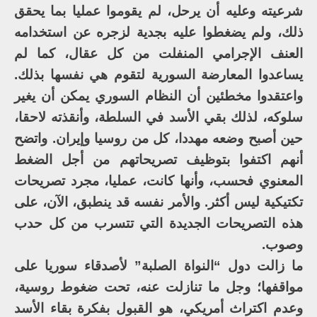
شرعيته وعليه أن يرحل، لم يقوموا عمليا بما يحقق
ذلك، ولم يضغطوا عليه بجدية لزجره عن استخدامه
العنف الإجرامي المنفلت من كل عقال، كما لم
يساعدوا المعارضة السورية لتقوم هي نفسها بذلك.
واعتقدوا مخطئين أن النظام السوري يمكن أن يغير
سلوكه، لذلك بقي الأسد في السلطة، وأنقذته لاحقا،
حين أصبح وضعه مهددا، كل من روسيا وإيران. واتضح
أنهم اكتفوا بتوظيف تصريحاتهم من أجل الضغط
المعنوي فحسب، وأنها كانت، عمليا، مجرد تصريحات
تكتيكية ليس أكثر. والأمر نفسه قد ينطبق، الآن، على
هذه التصريحات الجديدة التي تتسرب من كل حدب
وصوب.
ما زالت دول “النواة الصلبة” لأصدقاء سوريا على
مواقفها؛ وجل ما تنازلت عنه، تحت ضغوط روسية،
وعدم اكتراث أمريكي، هو القبول بفكرة بقاء الأسد