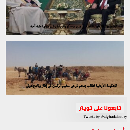
الكرملين: التعاون العسكري بين موسكو والرياض غير موجه ضد أحد
الحكومة الأردنية تطالب بدعم نازحي مخيم الركبان في إطار برنامج دولي
تابعونا على تويتر
Tweets by @alghadalsoury