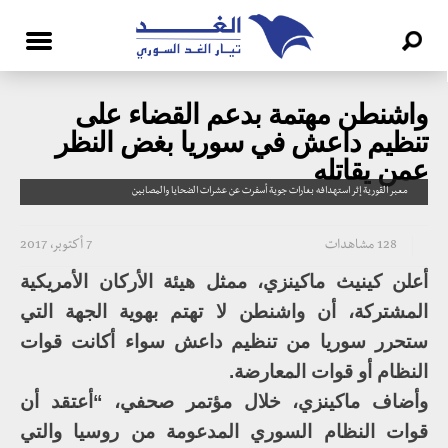
واشنطن مهتمة بدعم القضاء على
تنظيم داعش في سوريا بغض النظر
عمن يقاتله
معبر القورية إثر استهدافه بغارات جوية أسفرت عن عشرات الضحايا والمصابين
128 مشاهدات
7 أكتوبر، 2017
أعلن كينيث ماكينزي، ممثل هيئة الأركان الأمريكية
المشتركة، أن واشنطن لا تهتم بهوية الجهة التي
ستحرر سوريا من تنظيم داعش سواء أكانت قوات
النظام أو قوات المعارضة.
وأضاف ماكينزي، خلال مؤتمر صحفي، “أعتقد أن
قوات النظام السوري المدعومة من روسيا والتي