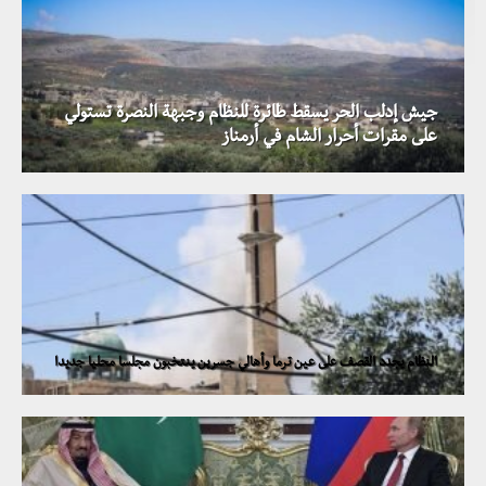
جيش إدلب الحر يسقط طائرة للنظام وجبهة النصرة تستولي
على مقرات أحرار الشام في أرمناز
النظام يجدد القصف على عين ترما وأهالي جسرين ينتخبون مجلسا محليا جديدا