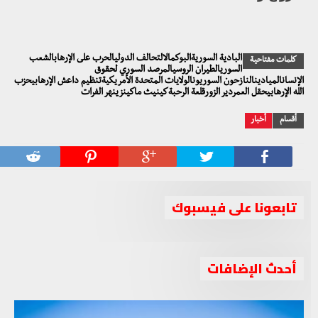
البادية السوريةالبوكمالالتحالف الدوليالحرب على الإرهابالشعب
كلمات مفتاحية
السوريالطيران الروسيالمرصد السوري لحقوق
الإنسانالميادينالنازحون السوريونالولايات المتحدة الأمريكيةتنظيم داعش الإرهابيحزب
الله الإرهابيحقل العمردير الزورقلعة الرحبةكينيث ماكينزينهر الفرات
أقسام
أخبار
تابعونا على فيسبوك
أحدث الإضافات