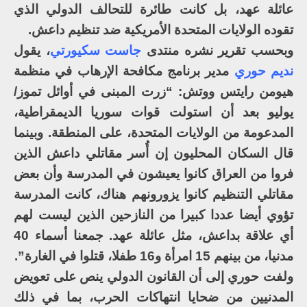
عائلة عهد، بل كانت طائرة للتحالف الدولي الذي
تقوده الولايات المتحدة الأمريكية ضد تنظيم داعش.
وبحسب تقرير نشره منتدى
جاست سكيورتي
، يقول
نديم حوري
مدير برنامج مكافحة الإرهاب في منظمة
هيومن رايتس ووتش: “زرت المبنى في أوائل تموز/
يوليو بعد أن استولت قوات سوريا الديمقراطية،
المدعومة من الولايات المتحدة، على المنطقة. وبينما
قال السكان المحليون إن أُسر مقاتلي داعش الذين
فروا من العراق كانوا يعيشون في المدرسة وأن بعض
مقاتلي التنظيم كانوا يزورونهم هناك، كانت المدرسة
تؤوي أيضا عددا كبيرا من النازحين الذين ليست لهم
أي علاقة بداعش، مثل عائلة عهد. جمعنا أسماء 40
مدنيا، من بينهم 15 امرأة و16 طفلا، قتلوا في الغارة”.
ولفت حوري إلى أن القانون الدولي ينص على تعويض
المدنيين من ضحايا انتهاكات الحرب، بما في ذلك