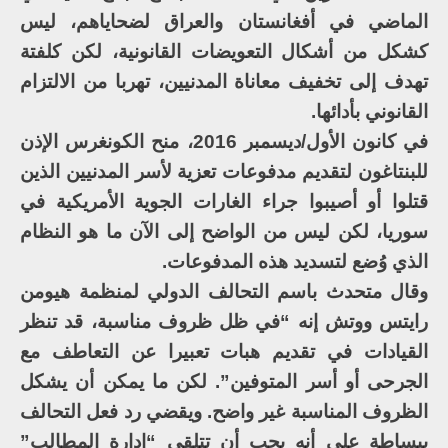
الماضي في أفغانستان والعراق لضحاياهم، ليس
كشكل من أشكال التعويضات القانونية، لكن كلفتة
تهدف إلى تخفيف معاناة المدنيين، تهربا من الالتزام
القانوني بأدائها.
في كانون الأول/ديسمبر 2016، منح الكونغرس الإذن
للبنتاغون لتقديم مدفوعات تعزية لأسر المدنيين الذين
قتلوا أو أصيبوا جراء الغارات الجوية الأمريكية في
سوريا، لكن ليس من الواضح إلى الآن ما هو النظام
الذي وُضع لتسديد هذه المدفوعات.
وقال متحدث باسم التحالف الدولي لمنظمة هيومن
رايتس ووتش إنه “في ظل ظروف مناسبة، قد تنظر
القيادات في تقديم هبات تعبيرا عن التعاطف مع
الجرحى أو أسر المتوفين”. لكن ما يمكن أن يشكل
الظروف المناسبة غير واضح. ويقضي رد فعل التحالف
ببساطة على أنه يجب أن تتلقى “إدارة المطالب”