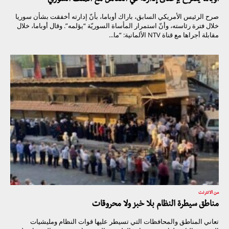
أوباما يصرح بإخفاق إدارته في التعامل مع الملف السوري
صرح الرئيس الأمريكي السابق، باراك أوباما، بأنّ إدارته أخفقت بشأن سوريا
خلال فترة رئاسته، وأنّ استمرار المأساة السوريّة “يؤلمه”. وقال أوباما، خلال
مقابلة أجراها مع قناة NTV الألمانية: “ما...
من الانترنت
مناطق سيطرة النظام بلا خبز ولا محروقات
تعاني المناطق والمحافظات التي تسيطر عليها قوات النظام ومليشيات