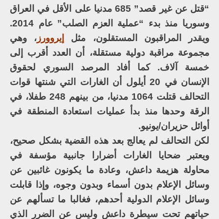
“قتل عن غير قصد” 685 مدنيا على الأقل في العراق
وسوريا منذ بدء “عملية العزم الصلب” عام 2014.
ويقدر المراقبون المستقلون، مثل
إيروورز
، وهي
مجموعة مراقبة دولية مستقلة، أن العدد أقرب إلى
خمسة آلاف. كما أفاد المرصد السوري لحقوق
الإنسان في 20 أيلول أن الغارات التي شنتها قوات
التحالف قتلت 1064 مدنيا، من بينهم 248 طفلا، في
الرقة وحدها منذ بدأ عمليات استعادة المنطقة في
أوائل حزيران/يونيو.
لكن التحالف لم يعالج بعد هذه القضية بشكل صحيح،
ويعتبر ضحايا الغارات أضرارا جانبية مؤسفة في
محاولة هزيمة داعش، وعادة ما يكونون غائبين عن
وسائل الإعلام بدون أسماء وبدون وجوه، وإذا قابلت
وسائل الإعلام الدولية أحدهم، فغالبا ما تسألهم عن
حياتهم تحت سيطرة داعش وليس عن الضرر الذي