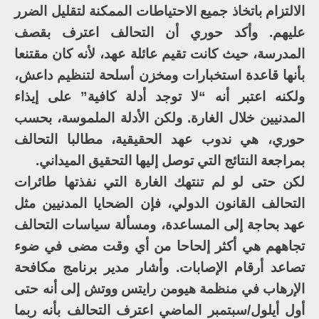
الالتزام باتخاذ جميع الاحتياطات الممكنة لتقليل الضرر
عليهم. وأكد حوري أن التحالف اعترف بقصف
المدرسة، حيث كانت تقيم عائلة عهد، لأنه كان مقتنعا
بأنها قاعدة استخبارات ومخزن أسلحة لتنظيم داعش،
ولكنه اعتبر أنه “لا توجد أدلة كافية” على إيذاء
المدنيين خلال الغارة. ولكن الأدلة الملموسة، بحسب
حوري، هي ندوب عهد الحقيقية، مطالبا التحالف
بمراجعة النتائج التي توصل إليها التحقيق الميداني.
لكن حتى لو لم تنتهك الغارة التي نفذتها طائرات
التحالف القانون الدولي، فإن الضحايا المدنيين مثل
عهد بحاجة إلى المساعدة، ومسألة سياسات التحالف
تجاههم هي أكثر إلحاحا من أي وقت مضى في ضوء
تصاعد أرقام الإصابات. وأشار مدير برنامج مكافحة
الإرهاب في منظمة هيومن رايتس ووتش إلى أنه حتى
أول أيلول/سبتمبر الماضي اعترف التحالف بأنه ربما