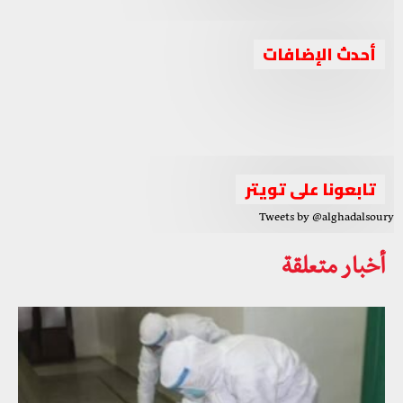
جبهة السلام والحرية تدين استهداف حزب العمال
أحدث الإضافات
جبهة السلام والحرية تعقد اجتماعا برئاسة الشيخ أحمد الجربا
الكوردستاني لقوات البيشمركة بإقليم كوردستان
جبهة السلام والحرية تصف الانتخابات الرئاسية في سوريا
لمناقشة عدة ملفات مهمة
بـ”المهزلة والصورية”
الواقع السوري بين الإحباط والتحدي والدور الثلاثي العربي
تابعونا على تويتر
Tweets by @alghadalsoury
أخبار متعلقة