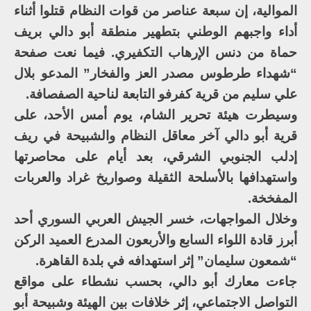
الموالية، إن سبعة عناصر من قوات النظام قتلوا أثناء
أداء واجبهم الوطني بتطهير منطقة أبو دالي بريف
حماة من دنس الإرهاب التكفيري. فيما نعت صفحة
“شهداء طرطوس مصدر العز والفخار” المدعو بلال
علي سليم من قرية كفرفو التابعة لناحية الصفصافة.
وسيطرت هيئة تحرير الشام، يوم أمس الأحد، على
قرية أبو دالي آخر معاقل النظام والشبيحة في ريف
إدلب الجنوبي الشرقي، بعد أيام على محاصرتها
واستهدافها بالأسلحة الثقيلة وصواريخ غراد والعربات
المفخخة.
وخلال المواجهات، خسر الجيش العربي السوري أحد
أبرز قادة اللواء السابع والأربعون المدرع العميد الركن
“شمعون سليمان” إثر استهدافه في بلدة القاهرة.
جاءت معارك أبو دالي، بحسب نشطاء على مواقع
التواصل الاجتماعي، إثر خلافات بين الهيئة وشبيحة أبو