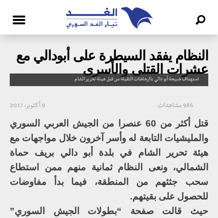
النظام يفقد السيطرة على أبودالي مع
عشرات القتلى والأسرى
استهداف شبيحة أبو دالي بالرشاشات الثقيلة من قبل هيئة تحرير الشام
986 مشاهدات
9 أكتوبر، 2017
قتل أكثر من 60 عنصرا من الجيش العربي السوري
والمليشيات التابعة له وأسر آخرون خلال مواجهات مع
هيئة تحرير الشام في بلدة أبو دالي بريف حماة
الشمالي، ونعى النظام ثمانية منهم ممن استطاع
سحب جثثهم من المنطقة، فيما بدأ مفاوضات
للحصول على بقيتهم.
حيث قالت صفحة “بطولات الجيش السوري”