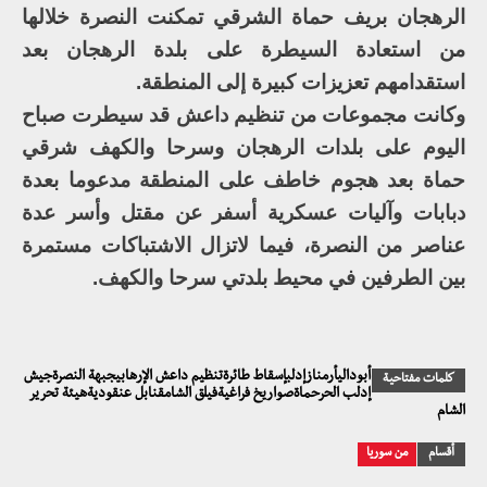
الرهجان بريف حماة الشرقي تمكنت النصرة خلالها
من استعادة السيطرة على بلدة الرهجان بعد
استقدامهم تعزيزات كبيرة إلى المنطقة.
وكانت مجموعات من تنظيم داعش قد سيطرت صباح
اليوم على بلدات الرهجان وسرحا والكهف شرقي
حماة بعد هجوم خاطف على المنطقة مدعوما بعدة
دبابات وآليات عسكرية أسفر عن مقتل وأسر عدة
عناصر من النصرة، فيما لاتزال الاشتباكات مستمرة
بين الطرفين في محيط بلدتي سرحا والكهف.
أبوداليأرمنازإدلبإسقاط طائرةتنظيم داعش الإرهابيجبهة النصرةجيش
كلمات مفتاحية
إدلب الحرحماةصواريخ فراغيةفيلق الشامقنابل عنقوديةهيئة تحرير
الشام
أقسام
من سوريا