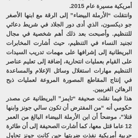
أمريكية مسيرة عام 2015.
وانتقلت “الأرملة البيضاء” إلى الرقة مع ابنها الأصغر
جو ديكسون، الذي أدى دور الجلاد في شريط دعائي
للتنظيم. وأصبحت بعد ذلك أهم شخصية في مجال
تجنيد النساء في التنظيم، حيث أشارت المخابرات
البريطانية إلى إشرافها على مهمات تدريب السيدات
على القيام بعمليات انتحارية، إضافة إلى تعليم عناصر
التنظيم مهارات استغلال وسائل الإعلام والمساعدة
في إنتاج المقاطع المصورة المروعة لعمليات ذبح
الرهائن الغربيين.
هذا فيما نقلت صحيفة “تايمز” البريطانية عن مصدر
حكومي أنه “من المفترض أن تكون سالي جونز وابنها
قتلا”، موضحاً أن ابن الأرملة البيضاء البالغ من العمر
12 عاما قتل معها، كما أشارت الصحيفة إلى أن طائرة
حربية أمريكية نفذت ضربتها حين كانت جونز تحاول