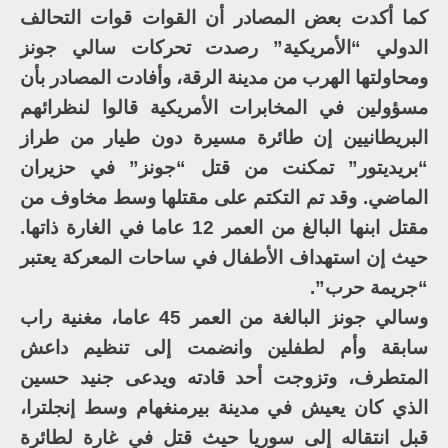
كما أكدت بعض المصادر أن القوات قوات التحالف
الدولي “الأمريكية” رصدت تحركات سالي جونز
ومحاولتها الهرب من مدينة الرقة، وأفادت المصادر بأن
مسؤولين في المخابرات الأمريكية قالوا لنظرائهم
البريطانيين إن طائرة مسيرة دون طيار من طراز
“بريديتور” تمكنت من قتل “جونز” في حزيران
الماضي. وقد تم التكتم على مقتلها وسط مخاوف من
مقتل ابنها البالغ من العمر 12 عاما في الغارة ذاتها.
حيث إن استهداف الأطفال في ساحات المعركة يعتبر
“جريمة حرب”.
وسالي جونز البالغة من العمر 45 عاما، مغنية راب
سابقة وأم لطفلين وانضمت إلى تنظيم داعش
المتطرف، وتزوجت أحد قادته ويدعى جنيد حسين
الذي كان يعيش في مدينة بيرمنغهام وسط إنجلترا،
قبل انتقاله إلى سوريا حيث قتل في غارة لطائرة