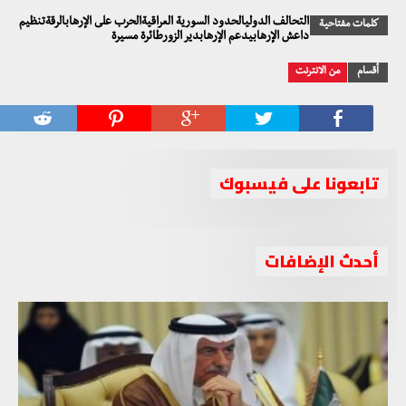
التحالف الدوليالحدود السورية العراقيةالحرب على الإرهابالرقةتنظيم
كلمات مفتاحية
داعش الإرهابيدعم الإرهابدير الزورطائرة مسيرة
أقسام
من الانترنت
تابعونا على فيسبوك
أحدث الإضافات