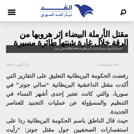
مقتل الأرملة البيضاء إثر هروبها من
الرقة خلال غارة شنتها طائرة مسيرة
الأرملة البيضاء مغنية الراب البريطانية sally jones سالي جونز
745 مشاهدات
13 أكتوبر، 2017
رفضت الحكومة البريطانية التعليق على التقارير التي
أكدت مقتل الداعشية البريطانية “سالي جونز” في
سوريا، والتي كانت تعتبر إحدى أشهر النساء في
التنظيم والمسؤولة عن عمليات التجنيد للعناصر
الجديدة.
حيث قال الناطق باسم الحكومة البريطانية ردا على
استفسارات الصحفيين حول مقتل جونز: “رأيت