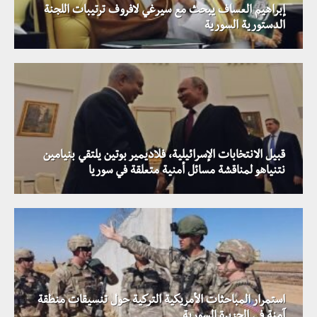
إبراهيم العساف يبحث مع سيرغي لافروف ترتيبات اللجنة
الدستورية السورية
قبيل الانتخابات الإسرائيلية، فلاديمير بوتين يلتقي بنيامين
نتنياهو لمناقشة مسائل أمنية متعلقة في سوريا
استمرار المباحثات الأمريكية التركية حول تنسيقات منطقة