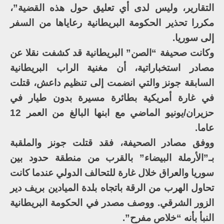
التقارير، وليس لدى أي تعليق حول هذه القضية”،
مكررا تحذير الحكومة البريطانية رعاياها من السفر
إلى سوريا.
وكانت صحيفة “الصن” البريطانية قد كشفت نقلا عن
مصادر استخباراتية، أن مغنية الراب البريطانية
السابقة جونز والتي انضمت إلى تنظیم داعش، قتلت
في غارة أمريكية بطائرة مسيرة بدون طيار في
حزيران/يونيو الماضي مع ابنها البالغ من العمر 12
عاما.
ووفق مصادر الصحيفة، فقد قتلت جونز والملقبة
بـ”الأرملة البيضاء” بالقرب من منطقة حدود بين
سوريا والعراق خلال غارة للتحالف الدولي عندما كانت
تحاول الهرب من الرقة باتجاه بلدة الميادين بريف دير
الزور الشرقي. ووصف مصدر في الحكومة البريطانية
النبأ بأنه “خلاص مفرح”.