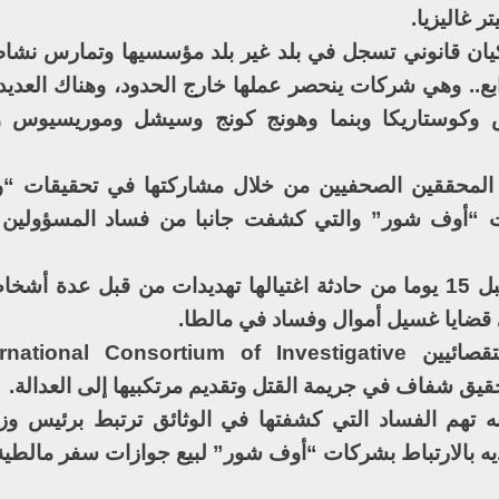
ر غاليزيا.
 قانوني تسجل في بلد غير بلد مؤسسيها وتمارس نشاطه
ابع.. وهي شركات ينحصر عملها خارج الحدود، وهناك العديد
وكوستاريكا وبنما وهونج كونج وسيشل وموريسيوس و
ز المحققين الصحفيين من خلال مشاركتها في تحقيقات “وث
 “أوف شور” والتي كشفت جانبا من فساد المسؤولين ا
وأوضح البيان أن غاليزيا كانت قد تلقت قبل 15 يوما من حادثة اغتيالها تهديدات من قبل 
ضايا غسيل أموال وفساد في مالطا.
وطالب الاتحاد الدولي للصحفيين الاستقصائيين l Consortium of Investigative
يق شفاف في جريمة القتل وتقديم مرتكبيها إلى العدالة.
تهم الفساد التي كشفتها في الوثائق ترتبط برئيس وزر
 بالارتباط بشركات “أوف شور” لبيع جوازات سفر مالطي