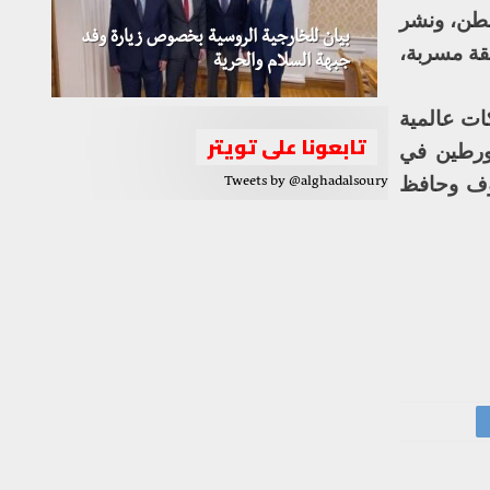
نطن، ونشر
بيان للخارجية الروسية بخصوص زيارة وفد
يفة حول العالم، استنادا إلى 11.5 مليون وثيقة مسربة،
جبهة السلام والحرية
ت وشركات عالمية
تابعونا على تويتر
 ومشاهير متورطين في
وف وحافظ
Tweets by @alghadalsoury