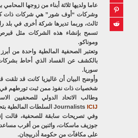
عاما ولديها ثلاثة أبناء من زوجها المحامي بيت
وشركات “أوف شور” هي شركات ذات كيان
ثالث، وربما تديرها شركة أخرى في بلد ر
تسمح بإنشاء هذه الشركات مثل قبرص 
وموناكو.
وتعتبر الصحفية المالطية واحدة من أبر
بالكشف عن الفساد الذي أحاط بشركات
سوريا.
شخصيات ذات نفوذ ممن ثبت تورطهم في ق
ICIJ
Journalists
السلطات المالطية بتحق
وفي تصريحات سابقة للصحفية، قالت إنه 
جوزيف ماسكات، واثنين من أقرب مساعديه
على مكافآت من حكومة أذربيجان.