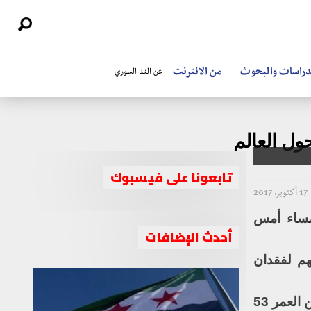
دراسات والبحوث
من الانترنت
عن الغد السوري
ول العالم
تابعونا على فيسبوك
17 أكتوبر، 2017
 مساء أمس
أحدث الإضافات
هم لفقدان
وكانت غاليزيا قد بدأت مسيرتها الصحفية عام 1987 ككاتبة في صحيفة “صنداي تايمز مالطا”، وتبلغ من العمر 53