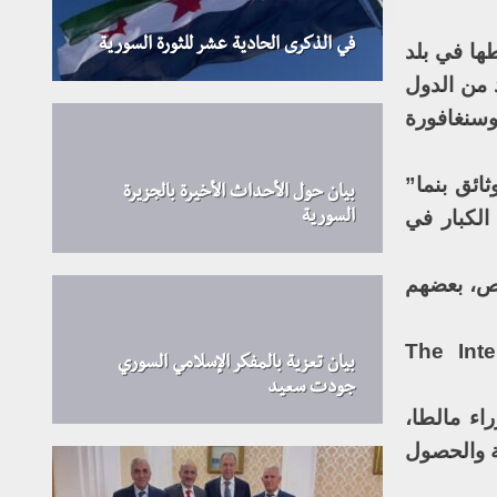
في الذكرى الحادية عشر للثورة السورية
ا في بلد
 من الدول
سنغافورة
ائق بنما”
بيان حول الأحداث الأخيرة بالجزيرة
لكبار في
السورية
عدة أشخاص، بعضهم
The Internationa
بيان تعزية بالمفكر الإسلامي السوري
جودت سعيد
اء مالطا،
ة والحصول