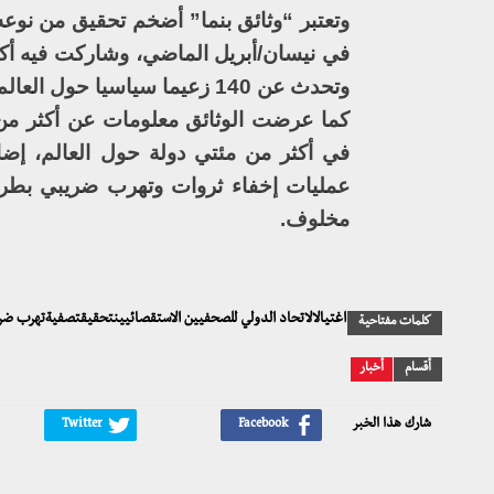
وتعتبر “وثائق بنما” أضخم تحقيق من نوعه
وتحدث عن 140 زعيما سياسيا حول العالم بينهم بشار الأسد.
عمليات إخفاء ثروات وتهرب ضريبي بطر
مخلوف.
اغتيالالاتحاد الدولي للصحفيين الاستقصائيينتحقيقتصفيةتهرب ض
كلمات مفتاحية
أقسام
أخبار
شارك هذا الخبر