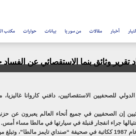
تيار
أخبار
مقالات
من سوريا
بيانات
حوارات
مكتب ال
تقرير وثائق بنما الاستقصائي عن الفساد ح
الدولي للصحفيين الاستقصائيين، دافني كاروانا غاليزيا،
ئيين إن الصحفيين في جميع أنحاء العالم يعبرون عن حزن
تيالها جراء انفجار قنبلة في سيارتها في مالطا مساء أمس.