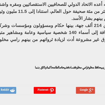
 أعده الاتحاد الدولي للصحافيين الاستقصائيين ومقره واش
في نيسان/أبريل الماضي، وشاركت فيه أكثر من مئة صح
كما عرضت الوثائق معلومات عن أكثر من 214 ألف جهة، بينها حكام ومسؤولون ومؤسسا
في أكثر من مئتي دولة حول العالم، إضافة إلى أسماء 140 شخصية سياسية وعامة
ق غير مشروعة أدت لزيادة ثرواتهم من بينهم رامي مخل
ريبيحافظ مخلوفرامي مخلوففسادفضيحةمالطامحاكمةوثائق بنما