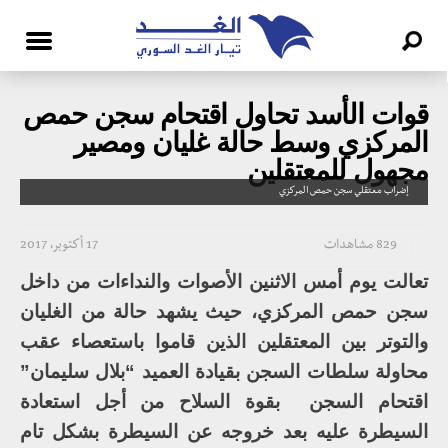
قوات الأسد تحاول اقتحام سجن حمص
المركزي وسط حالة غليان ومصير
مجهول للمعتقلين
إضراب معتقلي سجن حمص المركزي
829 مشاهدات
17 أكتوبر، 2017
تعالت يوم أمس الاثنين الأصوات والنداءات من داخل
سجن حمص المركزي، حيث يشهد حالة من الغليان
والتوتر بين المعتقلين الذين قاموا باستعصاء عقب
محاولة سلطات السجن بقيادة العميد “بلال سليمان”
اقتحام السجن بقوة السلاح من أجل استعادة
السيطرة عليه بعد خروجه عن السيطرة بشكل تام