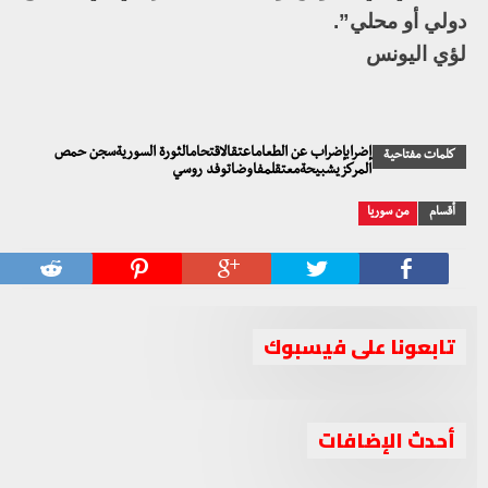
دولي أو محلي”.
لؤي اليونس
إضرابإضراب عن الطعاماعتقالاقتحامالثورة السوريةسجن حمص
كلمات مفتاحية
المركزيشبيحةمعتقلمفاوضاتوفد روسي
أقسام
من سوريا
تابعونا على فيسبوك
أحدث الإضافات