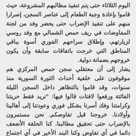
اليوم الثلاثاء حتى يتم تنفيذ مطالبهم المشروعة، حيث
قاموا بإعادة وجبة الطعام إلى عناصر السجن، إصرارا
منهم على تنفيذ الإضراب حتى يحضر وفد من لجنة
المفاوضات في ريف حمص الشمالي مع وفد روسي
لزيارتهم، وإطلاق سراحهم الفوري أسوة بباقي
المناطق التي خرجت باتفاقات سابقة وأن يكون
خروجهم بضمانة دولية.
يشار إلى أن معتقلي سجن حمص المركزي هم
موقوفون على خلفية أحداث الثورة السورية منذ
سنوات، وقد قاموا بالتظاهر داخل السجن الليلة
الفائتة ورفعوا لافتات قالوا فيها: ”نريد فقط حريتنا
وكرامتنا وفك أسرنا بشكل فوري وعودتنا إلى أهالينا
وأولادنا. خروجنا قبل تفاوضكم. نحن مستمرون
بالإضراب حتى تحقيق مطالبنا. كنا الحلقة الأضعف
دائما في أي تفاوض وكنا البند الأخير في أي اجتماع