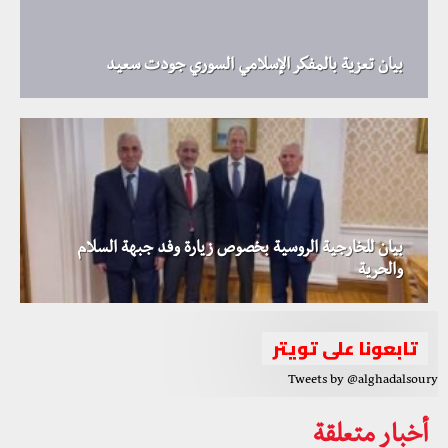
بيان تعزية بالمفكر الإسلامي السوري جودت سعيد
بيان للخارجية الروسية بخصوص زيارة وفد جبهة السلام
والحرية
تابعونا على تويتر
Tweets by @alghadalsoury
أخبار متعلقة