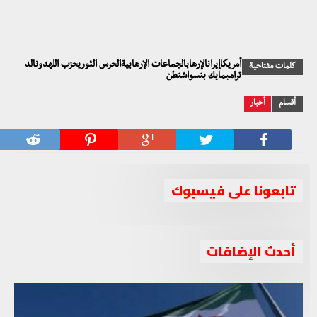
أمريكاإيرانالإرهابالجماعات الإرهابيةالحرس الثوريحزب اللهدونالد
كلمات مفتاحية
ترامبمايك بنسواشنطن
أقسام
أخبار
تابعونا على فيسبوك
أحدث الإضافات