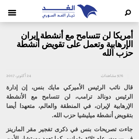
أمريكا لن تتسامح مع أنشطة إيران
الإرهابية وتعمل على تقويض أنشطة
حزب الله
976 مشاهدات
24 أكتوبر، 2017
قال نائب الرئيس الأميركي مايك بنس، إن إدارة
الرئيس دونالد ترامب، لن تتسامح مع الأنشطة
الإرهابية لإيران، في المنطقة والعالم، متعهدا أيضا
بتقويض أنشطة ميليشيا حزب الله.
جاءت تصريحات بنس في ذكرى تفجير مقر المارينز
في بيروت، عام ثلاثة وثمانين. كما تعهد مستشار الأمن