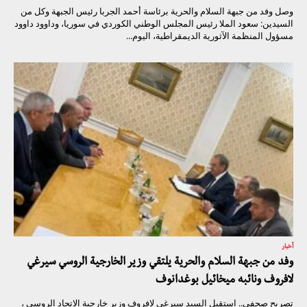
وصل وفد من جبهة السلام والحرية برئاسة أحمد الجربا رئيس الجبهة وكل من
السيدين: سعود الملا رئيس المجلس الوطني الكوردي في سوريا، وداوود داوود
مسؤول المنظمة الآثورية الديمقراطية، اليوم...
أخبار
وفد من جبهة السلام والحرية يلتقي وزير الخارجية الروسي سيرغي
لافروف ونائبه ميخائيل بوغدانوف
تصريح صحفي.. استقبل السيد سيرغي لافروف وزير خارجية الاتحاد الروسي ،