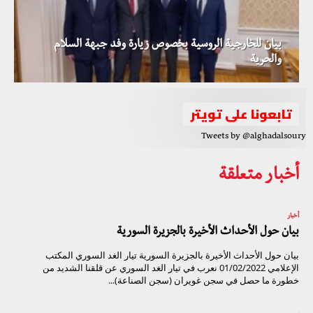
بيان للخارجية الروسية بخصوص زيارة وفد جبهة السلام
والحرية
تابعونا على تويتر
Tweets by @alghadalsoury
أخبار متعلقة
أخبار
بيان حول الأحداث الأخيرة بالجزيرة السورية
بيان حول الأحداث الأخيرة بالجزيرة السورية تيار الغد السوري المكتب
الإعلامي 01/02/2022 نعرب في تيار الغد السوري عن قلقنا الشديد من
خطورة ما حصل في سجن غويران (سجن الصناعة)...