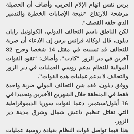
برس نفس اتهام الإلام الحربي، وأضاف أن الحصيلة
مرشحة للارتفاع “نتيجة الإصابات الخطرة والتدمير
الذي خلفه القصف”.
لكن الناطق باسم التحالف الدولي، الكولونيل رايان
ديلون، قال لوكالة فرانس برس إن الادعاء أن ضربة
للتحالف قد تسببت في مقتل 14 شخصا وجرح 32
آخرين في دير الزور “كاذب”. وأضاف: “تقود القوات
الموالية للنظام بدعم روسي العمليات في دير الزور
والتحالف لا يدعم عمليات هذه القوات”.
ووفق ديلون، فقد شن التحالف الدولي ضربة واحدة
فقط في المنطقة خلال الشهرين الأخيرين وتحديدا في
16 أيلول/سبتمبر، دعما لقوات سوريا الديموقراطية
التي تقاتل تنظيم داعش شمال وشرق مدينة دير
الزور.
هذا فيما تواصل قوات النظام بقيادة روسية عمليات