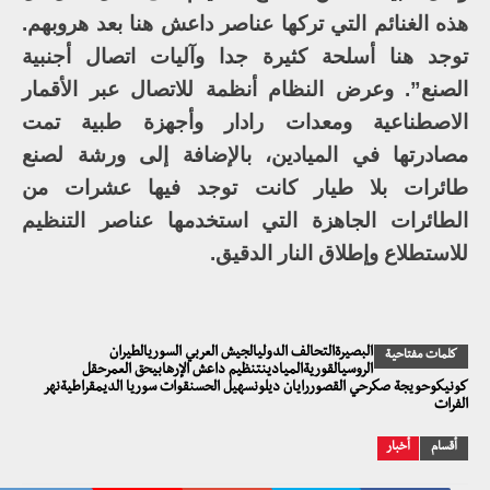
هذه الغنائم التي تركها عناصر داعش هنا بعد هروبهم.
توجد هنا أسلحة كثيرة جدا وآليات اتصال أجنبية
الصنع”. وعرض النظام أنظمة للاتصال عبر الأقمار
الاصطناعية ومعدات رادار وأجهزة طبية تمت
مصادرتها في الميادين، بالإضافة إلى ورشة لصنع
طائرات بلا طيار كانت توجد فيها عشرات من
الطائرات الجاهزة التي استخدمها عناصر التنظيم
للاستطلاع وإطلاق النار الدقيق.
البصيرةالتحالف الدوليالجيش العربي السوريالطيران
كلمات مفتاحية
الروسيالقوريةالميادينتنظيم داعش الإرهابيحق العمرحقل
كونيكوحويجة صكرحي القصوررايان ديلونسهيل الحسنقوات سوريا الديمقراطيةنهر
الفرات
أقسام
أخبار