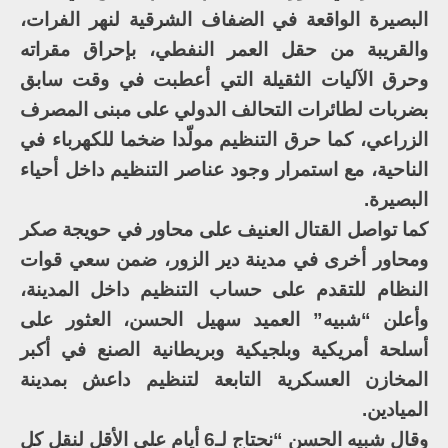
البصيرة الواقعة في الضفاف الشرقية لنهر الفرات،
والقريبة من حقل العمر النفطي، بإحراق مقراته
وحرق الآليات الثقيلة التي أعطبت في وقت سابق
بضربات لطائرات التحالف الدولي على مبنى المصرف
الزراعي، كما حرق التنظيم مولّدا ضخما للكهرباء في
الناحية، مع استمرار وجود عناصر التنظيم داخل أحياء
البصيرة.
كما تواصل القتال العنيف على محاور في حويجة صكر
ومحاور أخرى في مدينة دير الزور، ضمن سعي قوات
النظام للتقدم على حساب التنظيم داخل المدينة،
وأعلن “شبيه” العميد سهيل الحسن، العثور على
أسلحة أمريكية وبلجيكية وبريطانية الصنع في أكبر
المخازن العسكرية التابعة لتنظيم داعش بمدينة
الميادين.
وقال شبيه الحسن “نحتاج لـ6 أيام على الأقل لنقل كل