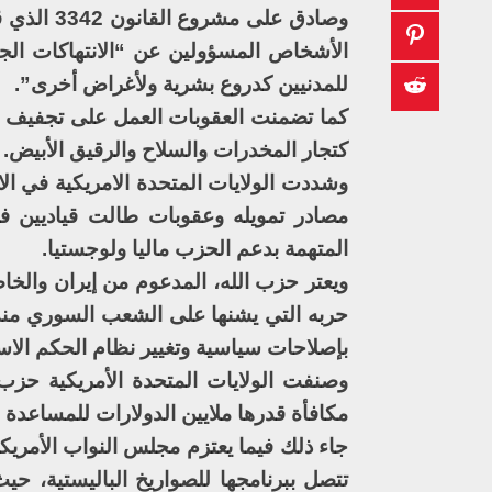
وصادق على
الأشخاص المسؤولين عن “الانتهاكات الج
للمدنيين كدروع بشرية ولأغراض أخرى”.
كما تضمنت العقوبات العمل على تجفيف م
كتجار المخدرات والسلاح والرقيق الأبيض.
وشددت الولايات المتحدة الامريكية في ال
مصادر تمويله وعقوبات طالت قياديين 
المتهمة بدعم الحزب ماليا ولوجستيا.
ويعتر حزب الله، المدعوم من إيران والخاض
حربه التي يشنها على الشعب السوري منذ 
بإصلاحات سياسية وتغيير نظام الحكم الاست
مكافأة قدرها ملايين الدولارات للمساعد
جاء ذلك فيما يعتزم مجلس النواب الأمر
تتصل ببرنامجها للصواريخ الباليستية، 