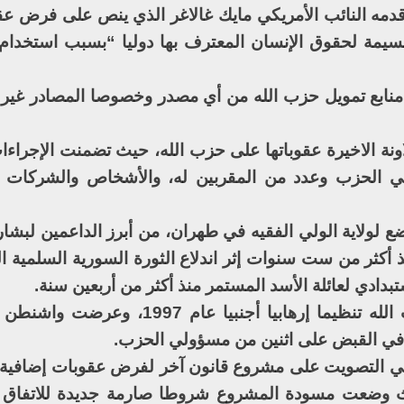
 مشروع القانون 3342 الذي قدمه النائب الأمريكي مايك غالاغر الذي ينص على ف
سيمة لحقوق الإنسان المعترف بها دوليا “بسبب استخدام
نابع تمويل حزب الله من أي مصدر وخصوصا المصادر غير
اونة الاخيرة عقوباتها على حزب الله، حيث تضمنت الإجراءا
في الحزب وعدد من المقربين له، والأشخاص والشركات 
ع لولاية الولي الفقيه في طهران، من أبرز الداعمين لبشا
أكثر من ست سنوات إثر اندلاع الثورة السورية السلمية ا
بدادي لعائلة الأسد المستمر منذ أكثر من أربعين سنة.
وصنفت الولايات المتحدة الأمريكية حزب الله تنظيما إرهابيا أجنبيا
ة في القبض على اثنين من مسؤولي الحزب.
يكي التصويت على مشروع قانون آخر لفرض عقوبات إضافية 
حيث وضعت مسودة المشروع شروطا صارمة جديدة للاتفاق 