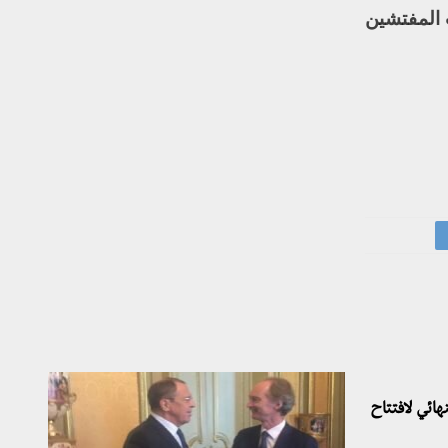
 المفتشين
هائي لافتتاح