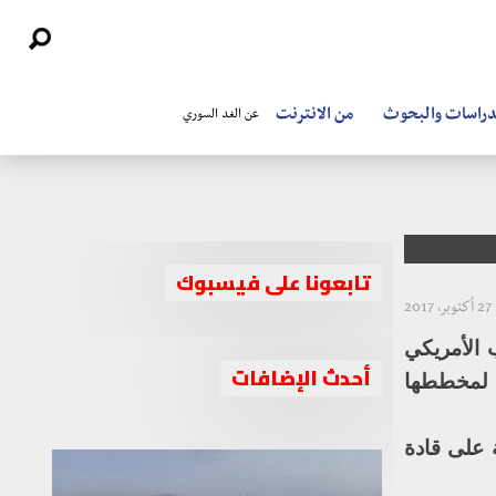
دراسات والبحوث
من الانترنت
عن الغد السوري
تابعونا على فيسبوك
27 أكتوبر، 2017
بيدرسون يدعو إلى تبادل الأسرى بين
 الأمريكي
النظام والمعارضة قبيل عقد أول جولة
أحدث الإضافات
م لمخططها
محادثات بين الطرفين
 على قادة