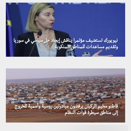
نيويورك تستضيف مؤتمرا يناقش إيجاد حل سياسي في سوريا
بيدرسون وبومبيو يناقشان الوضع السياسي والميداني في
وتقديم مساعدات للمناطق المنكوبة
سوريا خلال اجتماع في واشنطن
قاطنو مخيم الركبان يرفضون مبادرتين روسية وأممية للخروج
إلى مناطق سيطرة قوات النظام