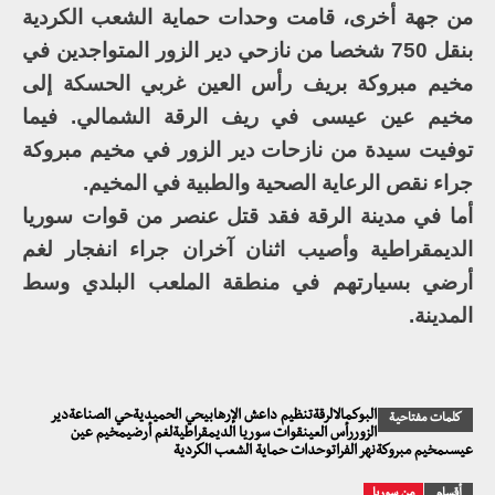
من جهة أخرى، قامت وحدات حماية الشعب الكردية
بنقل 750 شخصا من نازحي دير الزور المتواجدين في
مخيم مبروكة بريف رأس العين غربي الحسكة إلى
مخيم عين عيسى في ريف الرقة الشمالي. فيما
توفيت سيدة من نازحات دير الزور في مخيم مبروكة
جراء نقص الرعاية الصحية والطبية في المخيم.
أما في مدينة الرقة فقد قتل عنصر من قوات سوريا
الديمقراطية وأصيب اثنان آخران جراء انفجار لغم
أرضي بسيارتهم في منطقة الملعب البلدي وسط
المدينة.
البوكمالالرقةتنظيم داعش الإرهابيحي الحميديةحي الصناعةدير
كلمات مفتاحية
الزوررأس العينقوات سوريا الديمقراطيةلغم أرضيمخيم عين
عيسىمخيم مبروكةنهر الفراتوحدات حماية الشعب الكردية
أقسام
من سوريا