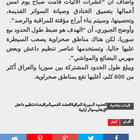
وأضاف أن “عشرات الآليات قامت صباح يوم أمس
أعمالها بتعميق الخنادق وصيانة السواتر القديمة،
وتحصينها، وسيتم بناء أبراج مؤقتة للمراقبة والرصد”.
وأوضح الجبوري، أن “الهدف هو ضبط طول الحدود مع
سوريا، لكن هناك مناطق صحراوية يصعب السيطرة
عليها حاليا، وتستخدمها عناصر تنظيم داعش وبعض
مهربي البضائع والمواشي”.
ويبلغ طول الحدود المشتركة بين سوريا والعراق أكثر
من 600 كلم، أغلبها تقع بمناطق صحراوية.
الحدود السورية العراقيةالحشد الشعبيالعراقبغدادتنظيم داعش
كلمات مفتاحية
الإرهابيسواتر ترابية
أقسام
أخبار