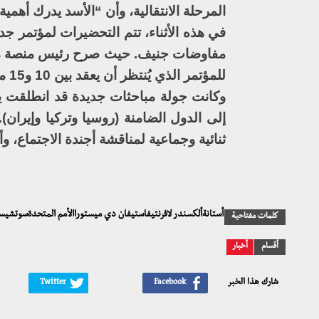
المرحلة الانتقالية، وأن “الأسد يدرك أهمي
في هذه الأثناء، تتم التحضيرات لمؤتمر ج
مفاوضات جنيف. حيث صرح رئيس منصة موس
للمؤتمر الذي يُنتظر أن يعقد بين 10 و15 من الشهر المقبل”، لكنه أكد استعداده للمشاركة فور تلقي الدعوة.
وكانت جولة مباحثات جديدة قد انطلقت يو
إلى الدول الضامنة (روسيا وتركيا وإيران
ثنائية وجماعية لمناقشة أجندة الاجتماع، وأ
أستانةألكسندر لافرنتيفاستيفان دي ميستوراالأمم المتحدةسوتشيس
كلمات مفتاحية
أقسام
أخبار
شارك هذا الخبر