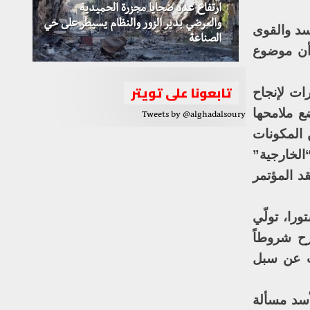
ارتفاع عدد ضحايا مجزرة الحميدية
والعرضي بدير الزور والنظام يسيطر على حي
سد والقوى
الصناعة
 أن موضوع
تابعونا على تويتر
ات لإنجاح
 ملامحها
Tweets by @alghadalsoury
 المكونات
لخارجية”
د المؤتمر
را، تولّي
رح شروطاً
ث عن سبل
أسد مسألة