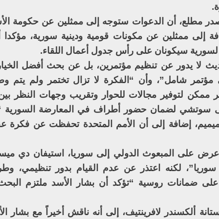
.
در مطلع، أن الدعوات ستوجه إلى ممثلين عن حكومة الأ
ضافة إلى ممثلين عن مكونات قومية ودينية سورية، مؤكدا
سورية سيكونان على رأس جدول أعمال اللقاء.
يث لا يدور عن تنظيم مؤتمرين، بل عن بحث أفضل الخيار
تمر شامل”، وأن “الفكرة لا تزال تختمر ولم يتم وضع
ير ممكن لتوفير مجالات للحوار وتقريب وجهات النظر بين
إلى سوتشي لضمان حضور أطراف في المعارضة السورية “ا
يميم، إضافة إلى أن الأمم المتحدة تحفظت عن فكرة عق
رض على المبعوث الدولي إلى سوريا، استيفان دي ميستو
 سوريا”، لكنه اعتذر عن عدم القيام بدور تنظيمي، وط
على ضمانات روسية “تؤكد أن بشار الأسد ملتزم البح
نة ألكسندر لافرينتيف، إلى أنه ناقش أخيراً مع بشار ال