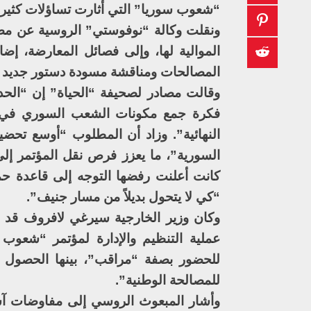
“شعوب سوريا” التي أثارت تساؤلات كثيرة
ونقلت وكالة “نوفوستي” الروسية عن مص
الموالية لها، وإلى فصائل المعارضة، إ
المصالحات ومناقشة مسودة دستور جديد ل
وقالت مصادر لصحيفة “الحياة” إن “الحد
فكرة جمع مكونات الشعب السوري في مؤ
النهائية”. وزاد أن المطلوب “أوسع تحض
السورية”، ما يعزز فرص نقل المؤتمر 
كانت أعلنت رفضها التوجه إلى قاعدة حم
“كي لا يتحول بديلاً من مسار جنيف”.
وكان وزير الخارجية سيرغي لافروف قد ع
عملية التنظيم والإدارة لمؤتمر “شعوب
للحضور بصفة “مراقب”، بينها الحصول 
للمصالحة الوطنية”.
وأشار المبعوث الروسي إلى مفاوضات آستا