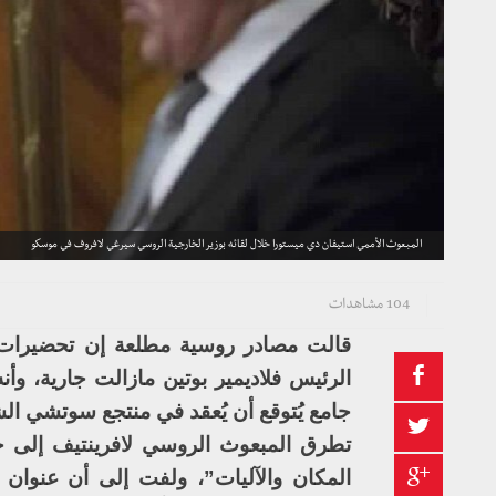
المبعوث الأممي استيفان دي ميستورا خلال لقائه بوزير الخارجية الروسي سيرغي لافروف في موسكو
104 مشاهدات
قالت مصادر روسية مطلعة إن تحضيرات 
جامع يُتوقع أن يُعقد في منتجع سوتشي الش
تطرق المبعوث الروسي لافرينتيف إلى جه
المكان والآليات”، ولفت إلى أن عنوان 