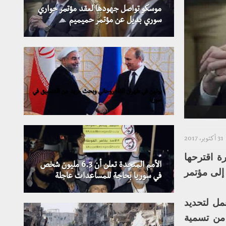
موسكو تواصل جهودها لعقد مؤتمر حواري
سوري بديل عن مؤتمر حميميم
بوتين في طهران للقاء روحاني وبحث مزيد من التنسيق في
سوريا
31 أكتوبر، 2017
 اقترحها
الأمم المتحدة تعلن أن 6.3 مليون شخص
م توجيه دعوات إلى عدد يراوح بين ألف و1300 شخص إلى مؤتمر
في سوريا بحاجة للمساعدات عاجلة
مل لتحديد
 من تسمية