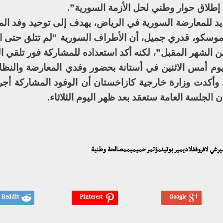
ة إطلاق حوار وطني لحل الأزمة السورية”.
ديد للمعارضة السورية في الرياض، يهدف إلى توحيد وفد ال
كو، قدري جميل، أن الأطراف السورية “لم تتلق حتى ا
م أمس الاثنين في أستانة بحضور وفدي المعارضة والنظام
). وأكدت وزارة خارجية كازاخستان أن الوفود المشاركة أج
ن الجلسة العامة ستعقد بعد ظهر اليوم الثلاثاء.
يرغي لافروففلاديمير بوتينمؤتمر حميميممصالحة وطنية