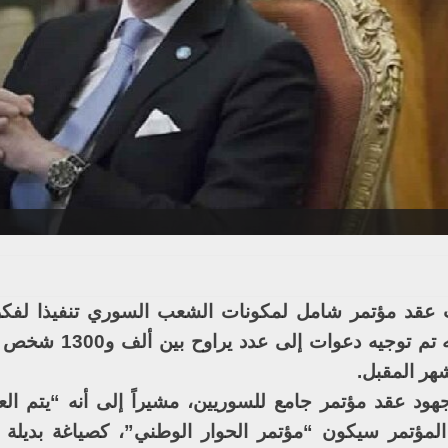
عقد مؤتمر شامل لمكونات الشعب السوري تنفيذا لفكرة
الرئيس فلاديمير بوتين مازالت جارية، وأنه ت
هر المقبل.
ود عقد مؤتمر جامع للسوريين، مشيراً إلى أنه “يتم الع
المؤتمر سيكون “مؤتمر الحوار الوطني”، كصياغة بديلة