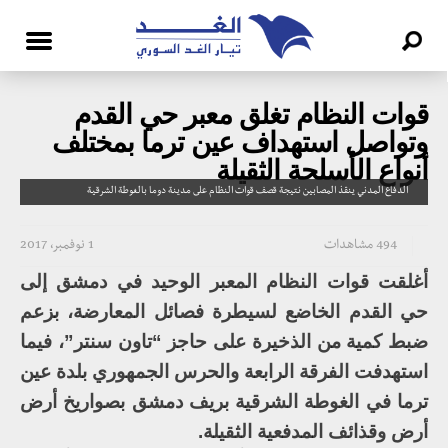
قوات النظام تغلق معبر حي القدم
وتواصل استهداف عين ترما بمختلف
أنواع الأسلحة الثقيلة
الدفاع المدني ينقذ المصابين نتيجة قصف قوات النظام على مدينة دوما بالغوطة الشرقية
494 مشاهدات
1 نوفمبر، 2017
أغلقت قوات النظام المعبر الوحيد في دمشق إلى
حي القدم الخاضع لسيطرة فصائل المعارضة، بزعم
ضبط كمية من الذخيرة على حاجز “تاون سنتر”، فيما
استهدفت الفرقة الرابعة والحرس الجمهوري بلدة عين
ترما في الغوطة الشرقية بريف دمشق بصواريخ أرض
أرض وقذائف المدفعية الثقيلة.