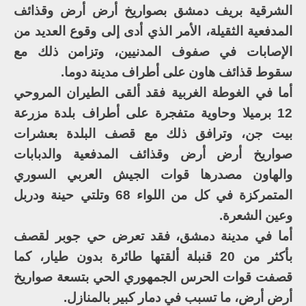
الشرقية بريف دمشق بصواريخ أرض أرض وقذائف
المدفعية الثقيلة، الأمر الذي أدى إلى وقوع العديد من
الإصابات في صفوف المدنيين، وتزامن ذلك مع
سقوط قذائف هاون على أطراف مدينة دوما.
أما في الغوطة الغربية فقد ألقى الطيران المروحي
12 برميلا وحاوية متفجرة على أطراف بلدة مزرعة
بيت جن، وترافق ذلك مع قصف البلدة بعشرات
صواريخ أرض أرض وقذائف المدفعية والدبابات
والهاون مصدرها قوات الجيش العربي السوري
المتمركزة في كل من اللواء 68 وتلتي حينة ودربل
وعين الشعرة.
أما في مدينة دمشق، فقد تعرض حي جوبر لقصف
بأكثر من 20 قنبلة ألقتها طائرة بدون طيار، كما
قصفت قوات الحرس الجمهوري الحي بتسعة صواريخ
أرض أرض، ما تسبب في دمار كبير بالمنازل.