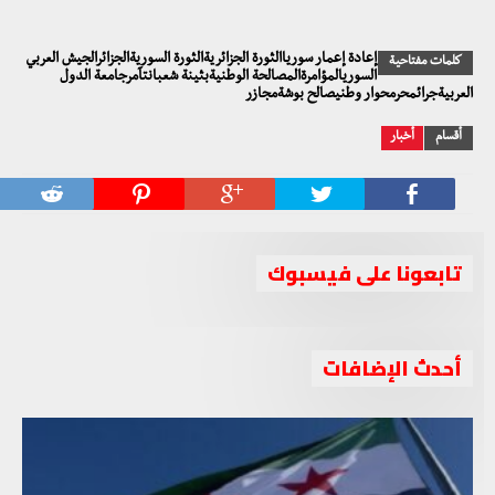
إعادة إعمار سورياالثورة الجزائريةالثورة السوريةالجزائرالجيش العربي
كلمات مفتاحية
السوريالمؤامرةالمصالحة الوطنيةبثينة شعبانتآمرجامعة الدول
العربيةجرائمحرمحوار وطنيصالح بوشةمجازر
أقسام
أخبار
تابعونا على فيسبوك
أحدث الإضافات