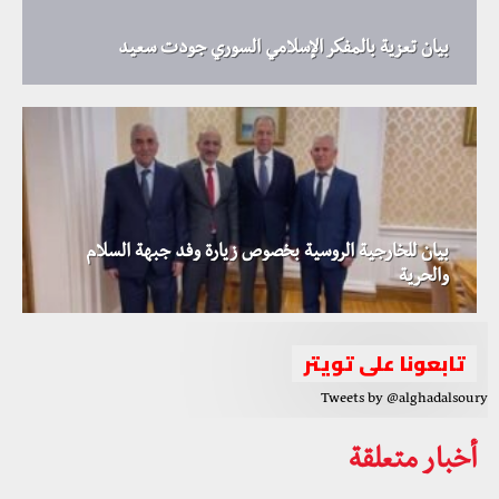
بيان تعزية بالمفكر الإسلامي السوري جودت سعيد
بيان للخارجية الروسية بخصوص زيارة وفد جبهة السلام
والحرية
تابعونا على تويتر
Tweets by @alghadalsoury
أخبار متعلقة