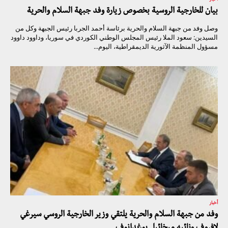
بيان للخارجية الروسية بخصوص زيارة وفد جبهة السلام والحرية
وصل وفد من جبهة السلام والحرية برئاسة أحمد الجربا رئيس الجبهة وكل من
السيدين: سعود الملا رئيس المجلس الوطني الكوردي في سوريا، وداوود داوود
مسؤول المنظمة الآثورية الديمقراطية، اليوم...
أخبار
وفد من جبهة السلام والحرية يلتقي وزير الخارجية الروسي سيرغي