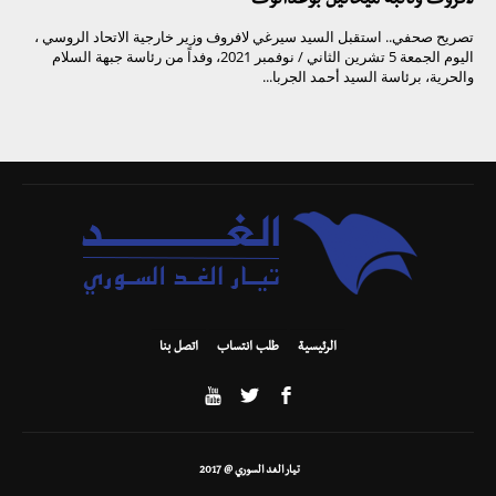
لافروف ونائبه ميخائيل بوغدانوف
تصريح صحفي.. استقبل السيد سيرغي لافروف وزير خارجية الاتحاد الروسي ،
اليوم الجمعة 5 تشرين الثاني / نوفمبر 2021، وفداً من رئاسة جبهة السلام
والحرية، برئاسة السيد أحمد الجربا...
الرئيسية
طلب انتساب
اتصل بنا
تيار الغد السوري @ 2017