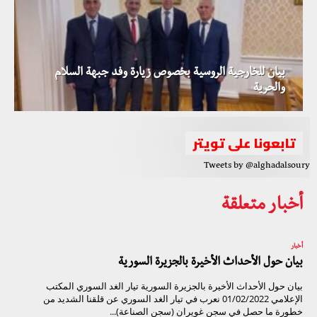
بيان للخارجية الروسية بخصوص زيارة وفد جبهة السلام
والحرية
تابعونا على تويتر
Tweets by @alghadalsoury
أخبار متعلقة
أخبار
بيان حول الأحداث الأخيرة بالجزيرة السورية
بيان حول الأحداث الأخيرة بالجزيرة السورية تيار الغد السوري المكتب
الإعلامي 01/02/2022 نعرب في تيار الغد السوري عن قلقنا الشديد من
خطورة ما حصل في سجن غويران (سجن الصناعة)...