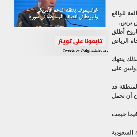
غراسيموف ينتقد الدعم الأمريكي
فة للواقع
والبريطاني لفصائل المعارضة في سوريا
س برس.
اروخ أطلق
تابعونا على تويتر
اه الرياض
Tweets by @alghadalsoury
ذلك ينتهك
شركاء الدوليين على
لمنطقة قد
ن أن تحمل
 فيما خيمت
 السعودية