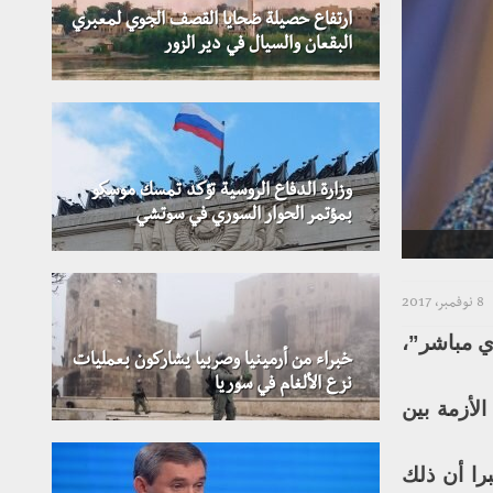
ارتفاع حصيلة ضحايا القصف الجوي لمعبري
البقعان والسيال في دير الزور
وزارة الدفاع الروسية تؤكد تمسك موسكو
بمؤتمر الحوار السوري في سوتشي
8 نوفمبر، 2017
ي مباشر”،
خبراء من أرمينيا وصربيا يشاركون بعمليات
نزع الألغام في سوريا
لأزمة بين
برا أن ذلك