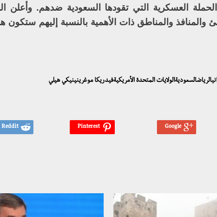
حملة العسكرية التي تقودها السعودية ضدهم. وأعلن ال
ئ والمنافذ والمناطق ذات الأهمية بالنسبة إليهم ستكون ه
إيرانيالرياضالسعوديةالولايات المتحدة الأمريكيةفيدريكا موغرينينيكي هيلي