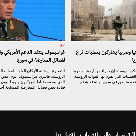
أخبار
نيا وصربيا يشاركون بعمليات نزع
غراسيموف ينتقد الدعم الأمريكي وا
يا
لفصائل المعارضة في سوريا
ية روسية إن خبراء من أرمينيا وصربيا
انتقد رئيس هيئة الأركان العامة للقوات ا
مليات التي تقوم بها القوات الروسية
الروسية، فاليري غيراسيموف، يوم أمس الث
 عدة مناطق في سوريا وأنه قد ينضم
الذي يقدمه ضباط أمريكيون وبريطانيون
قيادة بعض فصائل المعارضة المسلحة أحيان