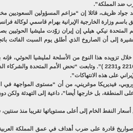
رب ضد المملكة”.
مد جواد ظريف، قائلا إن “مزاعم المسؤولين السعوديين مخال
باسم وزارة الخارجية الإيرانية بهرام قاسمي لوكالة فران
مم المتحدة نيكي هيلي إن إيران زوّدت مليشيا الحوثيين بص
شيرة إلى أن الصاروخ الذي أطلق يوم السبت الفائت باتج
ال تزويده هذا النوع من الأسلحة لمليشيا الحوثي، فإنه ب
قرارين للأمم المتحدة في الوقت نفسه (2216 و2231 )”. وتابعت “نحض الأمم المتحدة وال
يراني على هذه الانتهاكات”.
لأوروبي، فيديريكا موغريني، من أن “مستوى المواجهة في ا
ى المنطقة، بل خارجها أيضا”، داعية إلى التهدئة ولكن دو
 أسعار النفط الخام إلى أعلى مستوياتها تقريبا منذ سنتين،
ن صواريخ قادرة على ضرب أهداف في عمق المملكة العربية