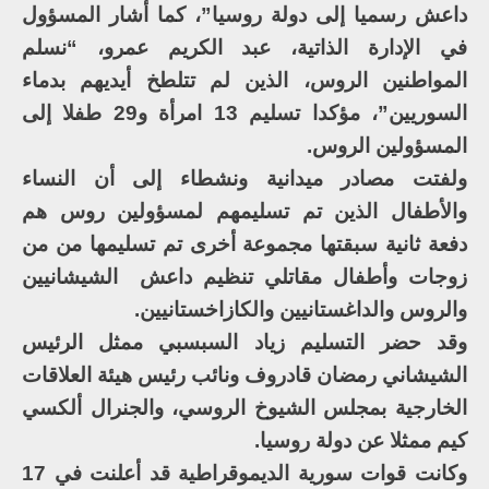
داعش رسميا إلى دولة روسيا”، كما أشار المسؤول
في الإدارة الذاتية، عبد الكريم عمرو، “نسلم
المواطنين الروس، الذين لم تتلطخ أيديهم بدماء
السوريين”، مؤكدا تسليم 13 امرأة و29 طفلا إلى
المسؤولين الروس.
ولفتت مصادر ميدانية ونشطاء إلى أن النساء
والأطفال الذين تم تسليمهم لمسؤولين روس هم
دفعة ثانية سبقتها مجموعة أخرى تم تسليمها من من
زوجات وأطفال مقاتلي تنظيم داعش الشيشانيين
والروس والداغستانيين والكازاخستانيين.
وقد حضر التسليم زياد السبسبي ممثل الرئيس
الشيشاني رمضان قادروف ونائب رئيس هيئة العلاقات
الخارجية بمجلس الشيوخ الروسي، والجنرال ألكسي
كيم ممثلا عن دولة روسيا.
وكانت قوات سورية الديموقراطية قد أعلنت في 17