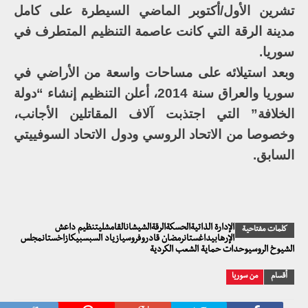
تشرين الأول/أكتوبر الماضي السيطرة على كامل
مدينة الرقة التي كانت عاصمة التنظيم المتطرف في
سوريا.
وبعد استيلائه على مساحات واسعة من الأراضي في
سوريا والعراق سنة 2014، أعلن التنظيم إنشاء “دولة
الخلافة” التي اجتذبت آلاف المقاتلين الأجانب،
وخصوصا من الاتحاد الروسي ودول الاتحاد السوفييتي
السابق.
الإدارة الذاتيةالحسكةالرقةالشيشانالقامشليتنظيم داعش
كلمات مفتاحية
الإرهابيداغستانرمضان قادروفروسيازياد السبسبيكازاخستانمجلس
الشيوخ الروسيوحدات حماية الشعب الكردية
أقسام
من سوريا