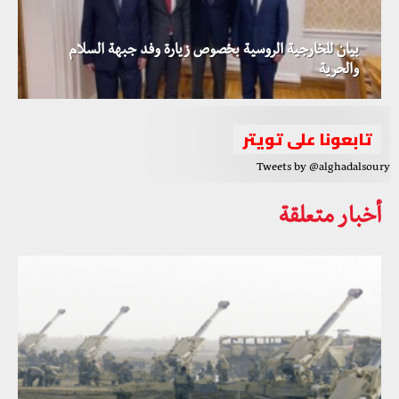
بيان للخارجية الروسية بخصوص زيارة وفد جبهة السلام
والحرية
تابعونا على تويتر
Tweets by @alghadalsoury
أخبار متعلقة