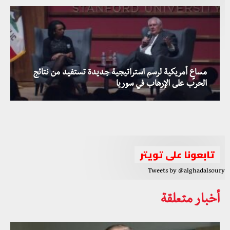
مساعٍ أمريكية لرسم استراتيجية جديدة تستفيد من نتائج
غارات على إدلب وعدد من مدن وقرى المحافظة بالتزامن مع
الحرب على الإرهاب في سوريا
وزارة الخارجية الروسية توجه دعوات رسمية لشخصيات كردية
معارك جديدة في قلب مطار أبو الظهور
سورية للمشاركة في مؤتمر سوتشي
من كوباني لعفرين.. صفقات دولية على حساب الدم الكردي
تابعونا على تويتر
Tweets by @alghadalsoury
أخبار متعلقة