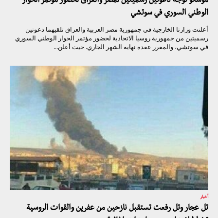
موسكو توجه دعوتين رسميتين لمصر والعراق لحضور مؤتمر الحوار
الوطني السوري في سوتشي
أعلنت وزارتا الخارجية في جمهورية مصر العربية والعراق تلقيهما دعوتين
رسميتين من جمهورية روسيا الاتحادية لحضور مؤتمر الحوار الوطني السوري
في سوتشي، والمقرر عقده نهاية الشهر الجاري. حيث أعلن...
أخبار
تل عجار وتل رفعت تستقبل نازحين من عفرين والقوات الروسية