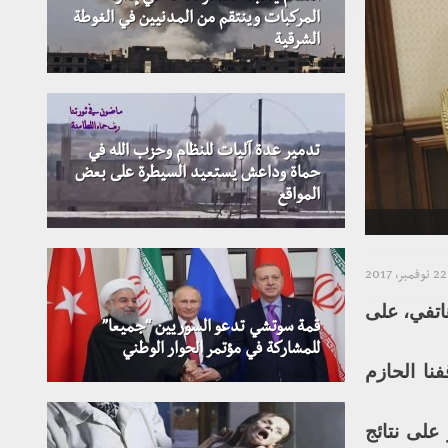
المركبات وينتقم من المدنيين في الغوطة
الشرقية
تدمير عدة آليات للنظام وحزب الله في
حماة وداعش يستعيد السيطرة على بعض
المواقع
22 نوفمبر، 2017
هاتفي، على
قمة سوتشي تدعو السوريين “جميعا”
للمشاركة في مؤتمر الحوار الوطني
نا الحازم
 على نتائج