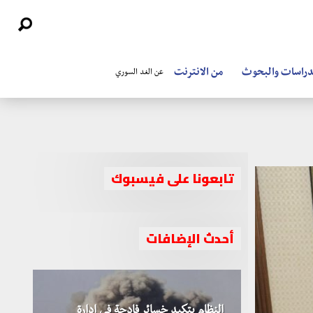
دراسات والبحوث
من الانترنت
عن الغد السوري
تابعونا على فيسبوك
أحدث الإضافات
النظام يتكبد خسائر فادحة في إدارة