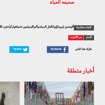
صحيفة الحياة
أفيغدور ليبرمانإيرانالحل السياسيالعراقبنيامين نتنياهوتركياحزب ال
كلمات مفتاحية
أقسام
من الانترنت
شارك هذا الخبر
أخبار متعلقة