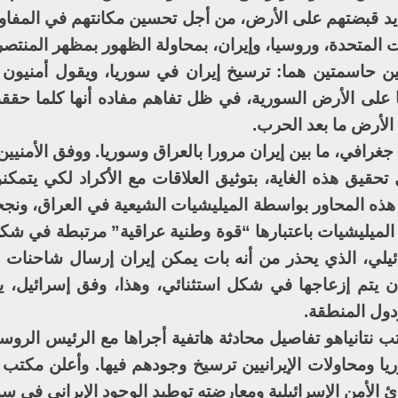
شديد قبضتهم على الأرض، من أجل تحسين مكانتهم في المف
 المتحدة، وروسيا، وإيران، بمحاولة الظهور بمظهر المنتصر
تين حاسمتين هما: ترسيخ إيران في سوريا، ويقول أمنيون
على الأرض السورية، في ظل تفاهم مفاده أنها كلما حقق
الأرض ما بعد الحرب.
جغرافي، ما بين إيران مرورا بالعراق وسوريا. ووفق الأمنيي
 تحقيق هذه الغاية، بتوثيق العلاقات مع الأكراد لكي يتمك
هذه المحاور بواسطة الميليشيات الشيعية في العراق، ونجح
 الميليشيات باعتبارها “قوة وطنية عراقية” مرتبطة في ش
ائيلي، الذي يحذر من أنه بات يمكن إيران إرسال شاحنات ع
 يتم إزعاجها في شكل استثنائي، وهذا، وفق إسرائيل، يم
ودول المنطقة.
 نتانياهو تفاصيل محادثة هاتفية أجراها مع الرئيس الروس
يا ومحاولات الإيرانيين ترسيخ وجودهم فيها. وأعلن مكتب ن
الأمن الإسرائيلية ومعارضته توطيد الوجود الإيراني في سو