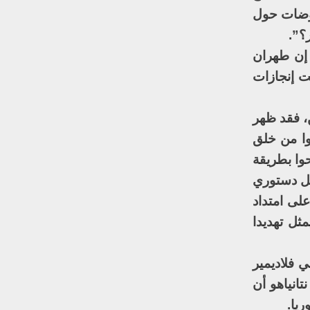
اوضات حول
؟”.
 إن طهران
ت إنجازات
ن، فقد ظهر
نوا من خلق
وا بطريقة
كل دستوري
لى امتداد
ثل تهديدا
ي فلاديمير
تانياهو أن
ريا.