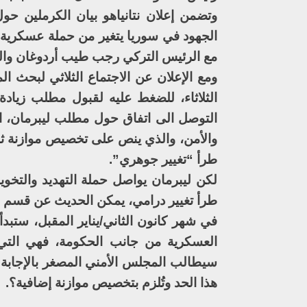
وتضمن إعلان نتانياهو بيان الكرملين حو
الجهود في سوريا يتغير من حملة عسكرية 
مع الرئيس التركي رجب طيب أردوغان وال
ومع الإعلان عن الاجتماع الثلاثي لبحث ا
الثلاثاء، للضغط عليه لقبول مطلب زيادة
التوصل الى اتفاق حول مطلب ليبرمان، ال
والأمن، والذي ينص على تخصيص موازنة ثابت
طرأ “تغيير جوهري”.
لكن ليبرمان يواصل حملة التهديد والتخوي
طرأ تغيير درامي، يمكن الحديث عن قسم م
في شهر كانون الثاني/يناير المقبل، ستب
العسكرية من جانب الحكومة، فهي التي 
سيطالب المجلس الأمني المصغر بالإجابة 
هذا الحد وتُلزم بتخصيص موازنة إضافية؟.