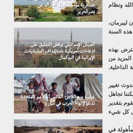
لله ونظام
عسكرية موسعة لعزل الحراك عن
بصرالحرير
ن ليبرمان،
هذه السنة
الجيش الإسرائيلي يرفض التعليق على
ترض بهذه
ادعاءات أمريكية باستهداف المليشيات
 المزيد من
الإيرانية في البوكمال
الداخلية.
دوث تغيير
ننا تجاهل
عشية يوم اللاجئ العالمي.. الأمم المتحدة
قوم بتقدير
تدعو لإنهاء الحرب في سوريا
عل كل شيء
 المئة من الأراضي المأهولة في