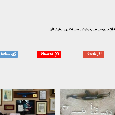
له الإرهابيرجب طيب أردوغانروسيافلاديمير بوتينلبنان