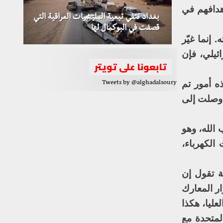
هدافهم في
بغداد تنفي تبعية المليشيات العراقية التي
قصفت في البوكمال لها
إنما غيّر
ئيلي، فإن
تابعونا على تويتر
ه أمور تم
Tweets by @alghadalsoury
 وصلت إلى
 الله، وهو
لكهرباء،
ية تقول إن
ر المعارك
عليا، هكذا
لمتحدة مع