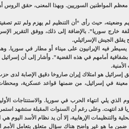
معظم المواطنين السوريين. وبهذا المعنى، حقق الروس أ
 وضعيته، حيث رأى “أن التنظيم لم يهزم ولم تتم تصفيته. 
ة خارج سوريا”. بالإضافة إلى ذلك، ووفق التقرير الإسرا
ح يقلق الجيش الإسرائيلي.
سيطر فيه الإيرانيون على ميناء أو مطار في سوريا. وهذ
 بشفافية أمامهم في هذه القضية”. وأشار إلى أن إسرائيل
لأمنية.
قلق إسرائيل هو امتلاك إيران صاروخا دقيق الإصابة لدى حزب
عينة في إسرائيل، من ضمنها قواعد عسكرية، ومحطات ا
يوم الذي يلي انتهاء الحرب في سوريا. والاستنتاجات الأول
يا قد انتهت. وعلى رغم أن السنوات المقبلة ستشهد استمرا
ية والتنظيمات الإرهابية، إلا أن يد نظام الأسد اليوم هي ال
ن ضمن ما هو غير واضح هناك سؤال متعلق بتعامل الأمم ا