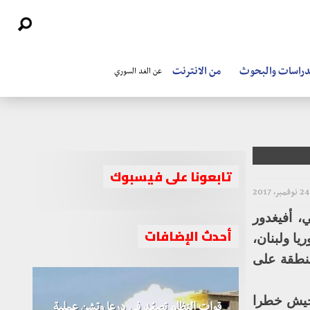
دراسات والبحوث
من الانترنت
عن الغد السوري
تابعونا على فيسبوك
24 نوفمبر، 2017
ي، أفيغدور
أحدث الإضافات
هة سوريا ولبنان،
لمنطقة على
لجيش خطرا
قوات النظام تصعّد في درعا وتشن عملية