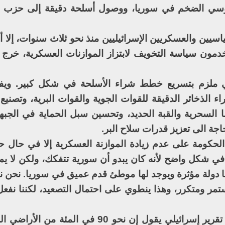
لروسي الضخم في سوريا، ووصول أسلحة دقيقة إلى حزب ا
اسيين والعسكريين الإسرائيليين منذ نحو ثلاث سنوات، إلا أ
دمون سياسة التخويف لابتزاز الموازنات العسكرية، خرج 
ي ملزم بتسريع خطط شراء الأسلحة في شكل كبير. ويف
اء الذخائر الدقيقة للقوات الجوية والقوات البرية، وتصنيع
 السحرية والقبة الحديد، وتحسين سبل الحماية في الجبهة 
اجة الى تعزيز قدرات سلاح البر.
الحكومة على عدم زيادة الموازنة العسكرية إلا في حال ح
في شكل واضح لأنه كان يبدو أن سورية تتفكك، ولكن لا يمك
نها دولة مؤثرة ويوجد لها موطئ قدم عميق في سوريا. نحن ن
تمر ومتكرر، وهذا ينطوي على احتمال التصعيد، لكننا نف
ويستند ليبرمان، في طرحه للأخطار، إلى تقرير إسرائيلي يقول إن نحو 90 في