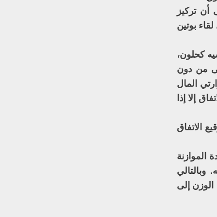
 أن تركيز
قاء بوتين
يه كحلون،
هى من دون
رتي المال
اق إلا إذا
ع الاتفاق
 الموازنة
 وبالتالي
الوزن إلى