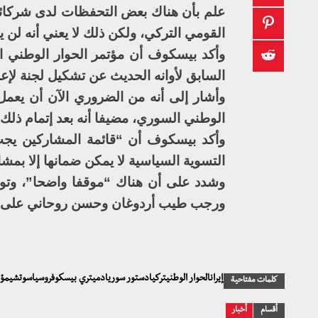
علم بأن هناك بعض التحفظات لدى شركائن
القومي التركي، ولكن ذلك لا يعني أنه ل
وأكد بيسكوف أن مؤتمر الحوار الوطني 
السابق لأوانه الحديث عن تشكيل لجنة لإع
وأشار إلى أنه من الضروري الآن أن يعمل
الوطني السوري، مضيفا أنه بعد إتمام ذلك
وأكد بيسكوف أن “قائمة المشاركين يجب 
التسوية السياسية لا يمكن ضمانها إلا بم
وشدد على أن هناك “موقفا واضحا”، وتوافق
ورجب طيب أردوغان وحسن روحاني على أ
إيرانالحوار الوطنيتركيادستور سوريادميتري بيسكوفروسياسوتشيم
كلمات مفتاحية
أقسام
أخبار