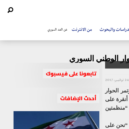
دراسات والبحوث
من الانترنت
عن الغد السوري
ار الوطني السوري
تابعونا على فيسبوك
24 نوفمبر، 2017
مر الحوار
أحدث الإضافات
أنقرة على
 “منظمتين
 “نحن على