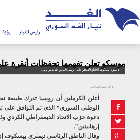
رئيس التيار
رؤية ال
موسكو تعلن تفهمها تحفظات أنقرة ع
دميتري بيسكوف الناطق الصحفي باسم الرئيس الروسي فلاديمير بوتين
1019 مشاهدات
أعلن الكرملين أن روسيا تدرك طبيعة ت
الوطني السوري” الذي تم التوافق على تن
دعوة حزب الاتحاد الديمقراطي الكردي وذ
إرهابيتين”.
وقال الناطق الرئاسي ديمتري بيسكوف إن