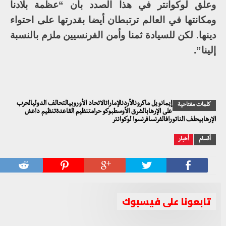
وعلق لوكوانتر في هذا الصدد بأن “عظمة بلادنا
ومكانتها في العالم ترتبطان أيضا بقدرتها على احتواء
دينها. لكن للسيادة ثمنا وأمن الفرنسيين ملزم بالنسبة
إلينا”.
إيمانويل ماكرونالأردنالإماراتالاتحاد الأوروبيالتحالف الدوليالحرب
كلمات مفتاحية
على الإرهابالشرق الأوسطبوكو حرامتنظيم القاعدةتنظيم داعش
الإرهابيحلف الناتورافالفرنسافرنسوا لوكوانتر
أقسام
أخبار
تابعونا على فيسبوك