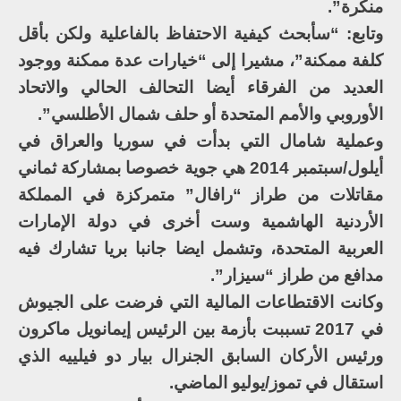
منكرة”.
وتابع: “سأبحث كيفية الاحتفاظ بالفاعلية ولكن بأقل
كلفة ممكنة”، مشيرا إلى “خيارات عدة ممكنة ووجود
العديد من الفرقاء أيضا التحالف الحالي والاتحاد
الأوروبي والأمم المتحدة أو حلف شمال الأطلسي”.
وعملية شامال التي بدأت في سوريا والعراق في
أيلول/سبتمبر 2014 هي جوية خصوصا بمشاركة ثماني
مقاتلات من طراز “رافال” متمركزة في المملكة
الأردنية الهاشمية وست أخرى في دولة الإمارات
العربية المتحدة، وتشمل ايضا جانبا بريا تشارك فيه
مدافع من طراز “سيزار”.
وكانت الاقتطاعات المالية التي فرضت على الجيوش
في 2017 تسببت بأزمة بين الرئيس إيمانويل ماكرون
ورئيس الأركان السابق الجنرال بيار دو فيلييه الذي
استقال في تموز/يوليو الماضي.