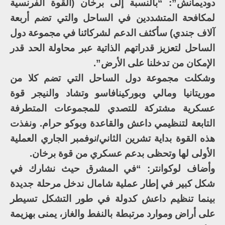
دوديمانش”: “بالنسبة إلى برخان (القوة الفرنسية
لمكافحة المتشددين في الساحل والتي تضم أربعة
آلاف جندي) سأكثف الدعم لشركائنا في مجموعة دول
الساحل لتعزيز قدراتهم الذاتية عبر محاولة الحد قدر
الإمكان من تدخلنا على الأرض”.
وشكلت مجموعة دول الساحل التي تضم كلا من
موريتانيا ومالي وبوركينافاسو وتشاد والنيجر قوة
عسكرية مشتركة للتصدي للمجموعات المتطرفة
التابعة لتنظيمي داعش والقاعدة وبوكو حرام. ونفذت
هذه القوة بداية تشرين الثاني/نوفمبر الجاري العملية
الأولى لها وتحظى بدعم عسكري من قوة برخان.
وأضاف لوكوانتر: “في المشرق حيث نشارك في
شكل كبير في إطار عملية شامال ندخل مرحلة جديدة
بينما تنظيم داعش كدولة في طور التشكل تسيطر
على أراض وموارد مرتبطة بالنفط والغاز، يمنى بهزيمة