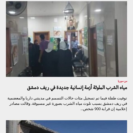
من سوريا
مياه الشرب الملوثة أزمة إنسانية جديدة في ريف دمشق
توفيت طفلة فيما تم تسجيل مئات حالات التسمم في مدينتي داريا والمعضمية
في ريف دمشق بسبب تلوث مياه الشرب بصورة غير مسبوقة. وقالت مصادر
إعلامية إن قرابة 900 شخص...