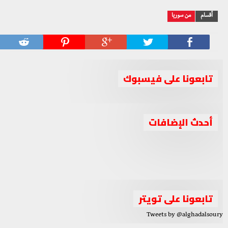
أقسام
من سوريا
تابعونا على فيسبوك
جبهة السلام والحرية تدين استهداف حزب العمال
أحدث الإضافات
جبهة السلام والحرية تعقد اجتماعا برئاسة الشيخ أحمد الجربا
الكوردستاني لقوات البيشمركة بإقليم كوردستان
جبهة السلام والحرية تصف الانتخابات الرئاسية في سوريا
لمناقشة عدة ملفات مهمة
بـ”المهزلة والصورية”
الواقع السوري بين الإحباط والتحدي والدور الثلاثي العربي
تابعونا على تويتر
Tweets by @alghadalsoury