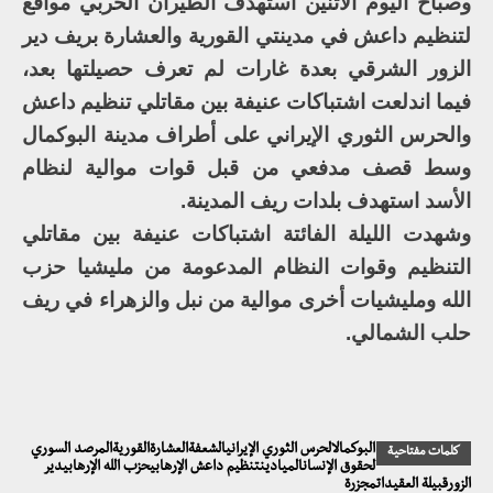
وصباح اليوم الاثنين استهدف الطيران الحربي مواقع
لتنظيم داعش في مدينتي القورية والعشارة بريف دير
الزور الشرقي بعدة غارات لم تعرف حصيلتها بعد،
فيما اندلعت اشتباكات عنيفة بين مقاتلي تنظيم داعش
والحرس الثوري الإيراني على أطراف مدينة البوكمال
وسط قصف مدفعي من قبل قوات موالية لنظام
الأسد استهدف بلدات ريف المدينة.
وشهدت الليلة الفائتة اشتباكات عنيفة بين مقاتلي
التنظيم وقوات النظام المدعومة من مليشيا حزب
الله ومليشيات أخرى موالية من نبل والزهراء في ريف
حلب الشمالي.
البوكمالالحرس الثوري الإيرانيالشعفةالعشارةالقوريةالمرصد السوري
كلمات مفتاحية
لحقوق الإنسانالميادينتنظيم داعش الإرهابيحزب الله الإرهابيدير
الزورقبيلة العقيداتمجزرة