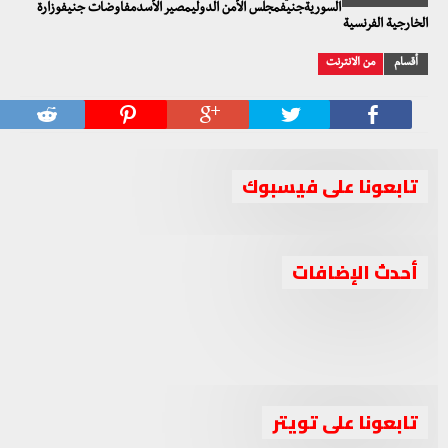
السوريةجنيفمجلس الأمن الدوليمصير الأسدمفاوضات جنيفوزارة
الخارجية الفرنسية
أقسام
من الانترنت
تابعونا على فيسبوك
جبهة السلام والحرية تدين استهداف حزب العمال
أحدث الإضافات
جبهة السلام والحرية تعقد اجتماعا برئاسة الشيخ أحمد الجربا
الكوردستاني لقوات البيشمركة بإقليم كوردستان
جبهة السلام والحرية تصف الانتخابات الرئاسية في سوريا
لمناقشة عدة ملفات مهمة
بـ”المهزلة والصورية”
الواقع السوري بين الإحباط والتحدي والدور الثلاثي العربي
تابعونا على تويتر