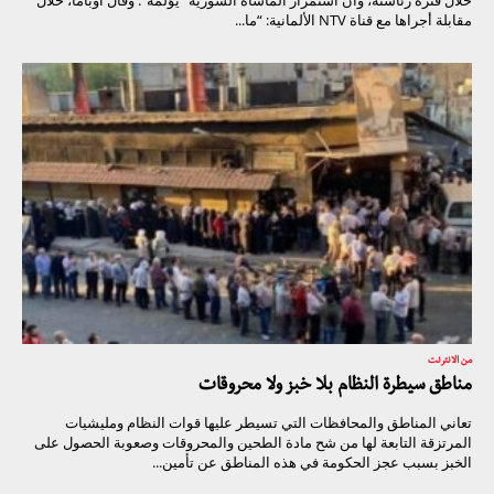
خلال فترة رئاسته، وأنّ استمرار المأساة السوريّة “يؤلمه”. وقال أوباما، خلال
مقابلة أجراها مع قناة NTV الألمانية: “ما...
من الانترنت
مناطق سيطرة النظام بلا خبز ولا محروقات
تعاني المناطق والمحافظات التي تسيطر عليها قوات النظام ومليشيات
المرتزقة التابعة لها من شح مادة الطحين والمحروقات وصعوبة الحصول على
الخبز بسبب عجز الحكومة في هذه المناطق عن تأمين...