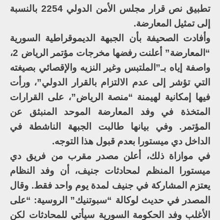
تطبيق نص قرار مجلس الأمن الدولي 2254 بالنسبة
إلى تمثيل المعارضة.
وأفادت الصحيفة بأن الجبهة الديموقراطية السورية
“المعارضة” أعلنت رفضها مخرجات مؤتمر الرياض 2،
واصفة إياه بـ”الملتبس وغير النزيه والإقصائي بصيغته
التي تؤشر إلى عدم الالتزام بالقرار الدولي”، ورأت
فيها إمكانية لهيمنة “منصة الرياض”، على القرارات
المتخذة في وفد المعارضة الموحد المنبثق عن
المؤتمر. وفي بيانها طالبت الجبهة الناشطة في
الداخل دي ميستورا بعدم قبول هذا التوجه.
في موازاة ذلك، أعلن مصدر مقرب من فريق دي
ميستورا المنظم لمحادثات جنيف، أن وفد النظام
يعتزم المشاركة في جنيف لمدة يوم واحد فقط. وقال
المصدر في حديث لوكالة “سبوتنيك” الروسية: “على
الأغلب وفد الحكومة السورية سيأتي للمحادثات لكن