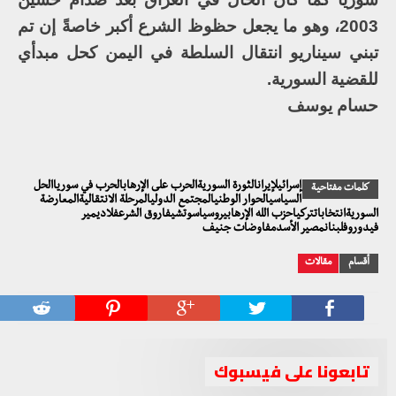
2003، وهو ما يجعل حظوظ الشرع أكبر خاصةً إن تم
تبني سيناريو انتقال السلطة في اليمن كحل مبدأي
للقضية السورية.
حسام يوسف
إسرائيلإيرانالثورة السوريةالحرب على الإرهابالحرب في سورياالحل
كلمات مفتاحية
السياسيالحوار الوطنيالمجتمع الدوليالمرحلة الانتقاليةالمعارضة
السوريةانتخاباتتركياحزب الله الإرهابيروسياسوتشيفاروق الشرعفلاديمير
فيدوروفلبنانمصير الأسدمفاوضات جنيف
أقسام
مقالات
تابعونا على فيسبوك