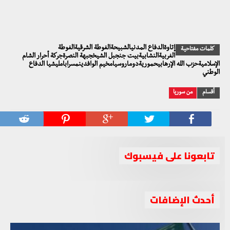
إتاوةالدفاع المدنيالشبيحةالغوطة الشرقيةالغوطة
كلمات مفتاحية
الغربيةالنشابيةبيت جنجبل الشيخجبهة النصرةجركة أحرار الشام
الإسلاميةحزب الله الإرهابيحموريةدوماروسيامخيم الوافدينمسرابامليشيا الدفاع
الوطني
أقسام
من سوريا
تابعونا على فيسبوك
أحدث الإضافات