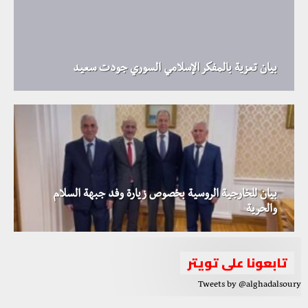
بيان تعزية بالمفكر الإسلامي السوري جودت سعيد
بيان للخارجية الروسية بخصوص زيارة وفد جبهة السلام
والحرية
تابعونا على تويتر
Tweets by @alghadalsoury