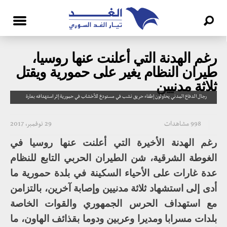
رغم الهدنة التي أعلنت عنها روسيا،
طيران النظام يغير على حمورية ويقتل
ثلاثة مدنيين
رجال الدفاع المدني يحاولون إطفاء حريق نشب في مستودع للأخشاب في حمورية إثر استهدافه بغارة
998 مشاهدات
29 نوفمبر، 2017
رغم الهدنة الأخيرة التي أعلنت عنها روسيا في
الغوطة الشرقية، شن الطيران الحربي التابع للنظام
عدة غارات على الأحياء السكينة في بلدة حمورية ما
أدى إلى استشهاد ثلاثة مدنيين وإصابة آخرين، بالتزامن
مع استهداف الحرس الجمهوري والقوات الخاصة
بلدات مسرابا ومديرا وعربين ودوما بقذائف الهاون، ما