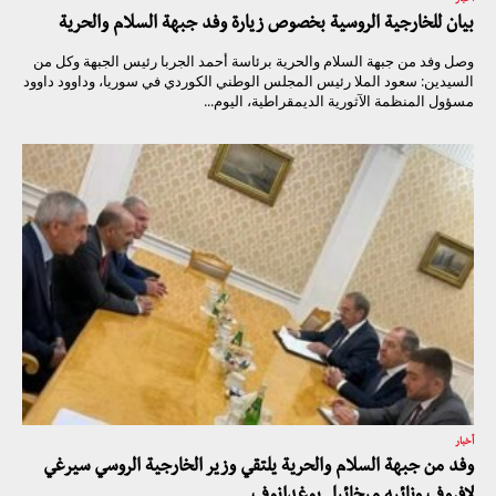
بيان للخارجية الروسية بخصوص زيارة وفد جبهة السلام والحرية
وصل وفد من جبهة السلام والحرية برئاسة أحمد الجربا رئيس الجبهة وكل من
السيدين: سعود الملا رئيس المجلس الوطني الكوردي في سوريا، وداوود داوود
مسؤول المنظمة الآثورية الديمقراطية، اليوم...
أخبار
وفد من جبهة السلام والحرية يلتقي وزير الخارجية الروسي سيرغي