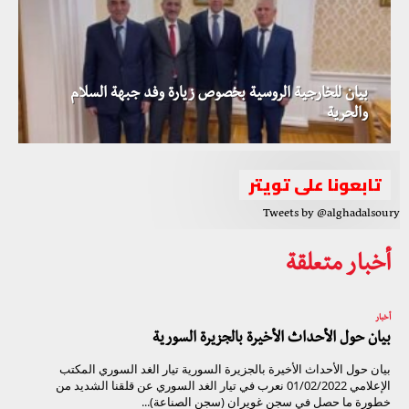
بيان للخارجية الروسية بخصوص زيارة وفد جبهة السلام
والحرية
تابعونا على تويتر
Tweets by @alghadalsoury
أخبار متعلقة
أخبار
بيان حول الأحداث الأخيرة بالجزيرة السورية
بيان حول الأحداث الأخيرة بالجزيرة السورية تيار الغد السوري المكتب
الإعلامي 01/02/2022 نعرب في تيار الغد السوري عن قلقنا الشديد من
خطورة ما حصل في سجن غويران (سجن الصناعة)...