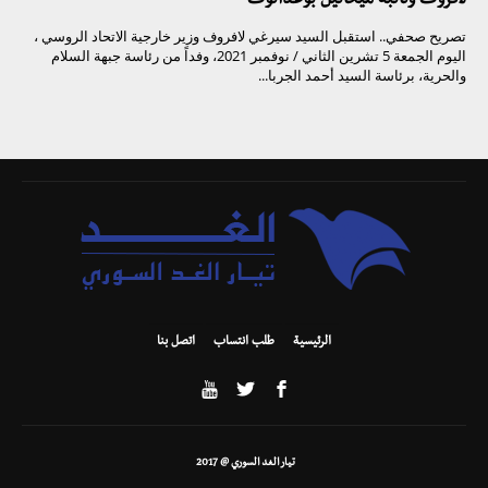
لافروف ونائبه ميخائيل بوغدانوف
تصريح صحفي.. استقبل السيد سيرغي لافروف وزير خارجية الاتحاد الروسي ،
اليوم الجمعة 5 تشرين الثاني / نوفمبر 2021، وفداً من رئاسة جبهة السلام
والحرية، برئاسة السيد أحمد الجربا...
الرئيسية
طلب انتساب
اتصل بنا
تيار الغد السوري @ 2017