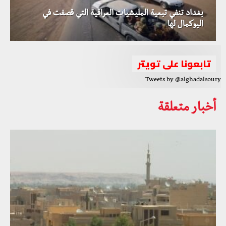
بغداد تنفي تبعية المليشيات العراقية التي قصفت في
البوكمال لها
تابعونا على تويتر
Tweets by @alghadalsoury
أخبار متعلقة