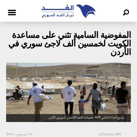
المفوضية السامية تثني على مساعدة
الكويت لخمسين ألف لاجئ سوري في
الأردن
برنامج الغذاء العالمي WFP مخيمات اللجوء اللاجئون السوريون الأردن
290 مشاهدات
14 ديسمبر، 2017