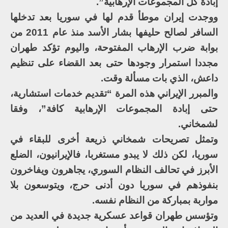
إبادة كل المجموعات الإرهابية”.
ووجدت إيران موطأ قدم لها في سوريا بعد تدخلها
السافر لصالح حليفها بشار الأسد منذ عام 2011 من
بوابة ضرب الإرهاب المفتوحة، واليوم تؤكد طهران
مجددا استمرار وجودها حتى بعد القضاء على تنظيم
داعش، الذي بات مسألة وقت.
والمبرر الإيراني هذه المرة “تقديم خدمات استشارية،
حتى إبادة المجموعات الإرهابية كافة”، وفقا
لشمخاني.
وتمثل تصريحات شمخاني ذريعة أخرى للبقاء في
سوريا، لكن ذلك لا يبدو مستغربا، فالإيرانيون، الضلع
الأبرز في تحالف النظام السوري، يجاهرون ويفاخرون
بنفوذهم في سوريا دون أدنى حرج، ويتوسعون بلا
مواربة بمباركة من النظام نفسه.
وتؤسس طهران قواعد عسكرية جديدة في العديد من