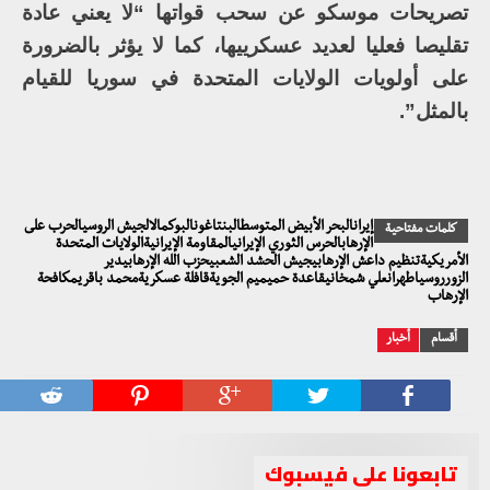
تصريحات موسكو عن سحب قواتها “لا يعني عادة
تقليصا فعليا لعديد عسكرييها، كما لا يؤثر بالضرورة
على أولويات الولايات المتحدة في سوريا للقيام
بالمثل”.
إيرانالبحر الأبيض المتوسطالبنتاغونالبوكمالالجيش الروسيالحرب على
كلمات مفتاحية
الإرهابالحرس الثوري الإيرانيالمقاومة الإيرانيةالولايات المتحدة
الأمريكيةتنظيم داعش الإرهابيجيش الحشد الشعبيحزب الله الإرهابيدير
الزورروسياطهرانعلي شمخانيقاعدة حميميم الجويةقافلة عسكريةمحمد باقريمكافحة
الإرهاب
أقسام
أخبار
تابعونا على فيسبوك