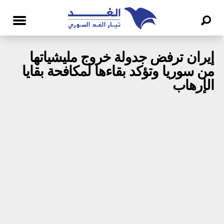
إيران ترفض جدولة خروج مليشياتها
من سوريا وتؤكد بقاءها لمكافحة بقايا
الإرهاب