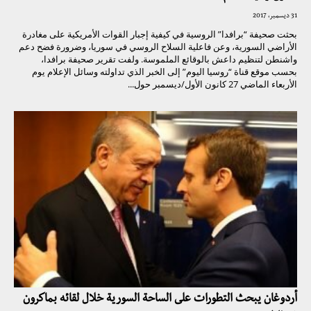
31 ديسمبر، 2017
بحثت صحيفة “برافدا” الروسية في كيفية إجبار القوات الأمريكية على مغادرة
الأراضي السورية، وعن فاعلية السلاح الروسي في سوريا، وضرورة فضح دعم
واشنطن لتنظيم داعش بالوقائع الملموسة. ولفت تقرير صحيفة برافدا،
بحسب موقع قناة “روسيا اليوم” إلى الخبر الذي تداولته وسائل الإعلام يوم
الأربعاء الماضي 27 كانون الأول/ديسمبر حول...
أردوغان يبحث التطورات على الساحة السورية خلال لقائه بماكرون