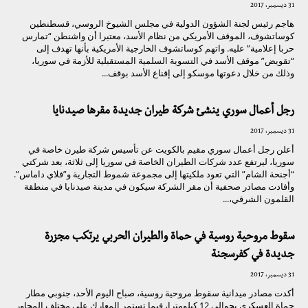
31 ديسمبر، 2017
هاجم رئيس لجنة الشؤون الدولية في مجلس الشيوخ الروسي، قسطنطين
كوساتشوف، الموقف الأمريكي من نظام الأسد، معتبرا أن واشنطن “تمارس
حربا إعلامية” عليه. واتهم كوساتشوف الخارجية الأمريكية بأنها تهدف إلى
“تقويض” موقف الأسد في التسوية السلمية المستقبلية للأزمة في سوريا،
وذلك من خلال دعوتها موسكو إلى إقناع الأسد بوقف...
رجل أعمال سوري ينشئ شركة طيران جديدة مقرها صيدنايا
31 ديسمبر، 2017
أعلن رجل أعمال سوري مقيم بالكويت عن تأسيس شركة طيرن خاصة في
سوريا، ليرتفع عدد شركات الطيران الخاصة في سوريا إلى ثلاثة، بعد شركتي
“أجنحة الشام” التي تعود ملكيتها إلى مجموعة شموط التجارية و”فلاي داماس”.
وأفادت مصادر صحفية أن مقر الشركة سيكون في مدينة صيدنايا في منطقة
القلمون الشرقي،...
سقوط مروحية روسية في حماة والطيران الحربي يرتكب مجزرة
جديدة في كفرسجنة
31 ديسمبر، 2017
أكدت مصادر ميدانية سقوط مروحية روسية، صباح اليوم الأحد، جنوبي مطار
حماة العسكري بحوالي 12 كيلومترا، فيما تستمر المعارك على مختلف المحاور