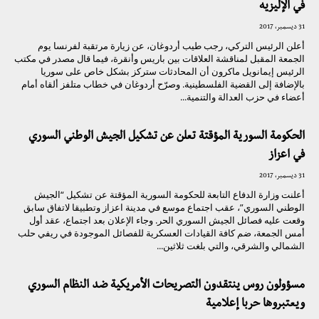
في الإليزيه
31 ديسمبر، 2017
أعلن الرئيس التركي، رجب طيب أردوغان، عن زيارة مرتقبة لفرنسا يوم
الجمعة المقبل لمناقشة العلاقات بين باريس وأنقرة، فيما قال مصدر في مكتب
الرئيس إيمانويل ماكرون أن المحادثات ستركز بشكل خاص على سوريا
بالإضافة إلى القضية الفلسطينية. وصرّح أردوغان في خطاب متلفز ألقاه أمام
أعضاء في حزب العدالة والتنمية...
الحكومة السورية المؤقتة تعلن عن تشكيل الجيش الوطني السوري
في اعزاز
31 ديسمبر، 2017
أعلنت وزارة الدفاع التابعة للحكومة السورية المؤقتة عن تشكيل “الجيش
الوطني السوري”، عقب اجتماع موسع في مدينة اعزاز وتطبيقا لاتفاق سابق
وقعت عليه فصائل الجيش السوري الحر. وجاء الإعلان بعد اجتماع، عقد أول
أمس الجمعة، ضم كافة القيادات العسكرية للفصائل الموجودة في ريفي حلب
الشمالي والشرقي، والتي بلغت ثلاثين...
مسؤولون روس ينتقدون التصريحات الأمريكية ضد النظام السوري
ويعتبروها حربا إعلامية