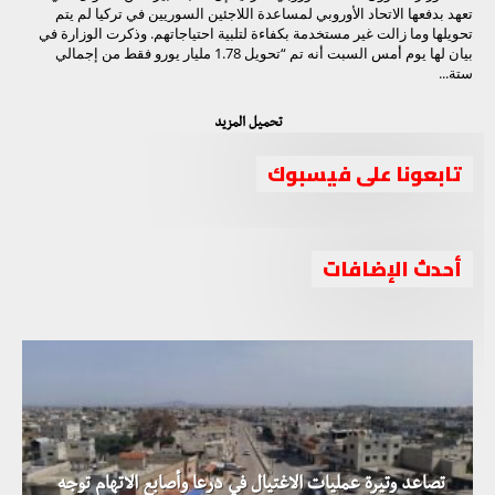
تعهد بدفعها الاتحاد الأوروبي لمساعدة اللاجئين السوريين في تركيا لم يتم
تحويلها وما زالت غير مستخدمة بكفاءة لتلبية احتياجاتهم. وذكرت الوزارة في
بيان لها يوم أمس السبت أنه تم “تحويل 1.78 مليار يورو فقط من إجمالي
ستة...
تحميل المزيد
تابعونا على فيسبوك
بيدرسون يدعو إلى تبادل الأسرى بين النظام والمعارضة قبيل
أحدث الإضافات
عقد أول جولة محادثات بين الطرفين
تصاعد وتيرة عمليات الاغتيال في درعا وأصابع الاتهام توجه