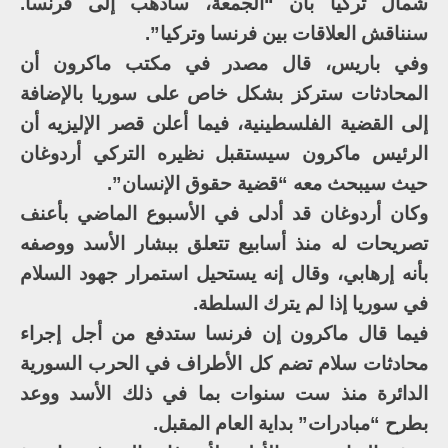
شمال تركيا بأن “الجمعة، سأذهب إلى فرنسا.
سنناقش العلاقات بين فرنسا وتركيا”.
وفي باريس، قال مصدر في مكتب ماكرون أن
المحادثات ستركز بشكل خاص على سوريا بالإضافة
إلى القضية الفلسطينية، فيما أعلن قصر الإليزيه أن
الرئيس ماكرون سيستقبل نظيره التركي أردوغان
حيث سيبحث معه “قضية حقوق الإنسان”.
وكان أردوغان قد أدلى في الأسبوع الماضي بأعنف
تصريحات له منذ أسابيع تتعلق ببشار الأسد ووصفه
بأنه إرهابي، وقال إنه يستحيل استمرار جهود السلام
في سوريا إذا لم يترك السلطة.
فيما قال ماكرون إن فرنسا ستدفع من أجل إجراء
محادثات سلام تضم كل الأطراف في الحرب السورية
الدائرة منذ ست سنوات بما في ذلك الأسد ووعد
بطرح “مبادرات” بداية العام المقبل.