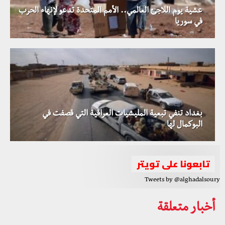
عشية يوم اللاجئ العالمي.. الأمم المتحدة تدعو لإنهاء الحرب
في سوريا
بغداد تنفي تبعية المليشيات العراقية التي قصفت في
البوكمال لها
تابعونا على تويتر
Tweets by @alghadalsoury
أخبار متعلقة