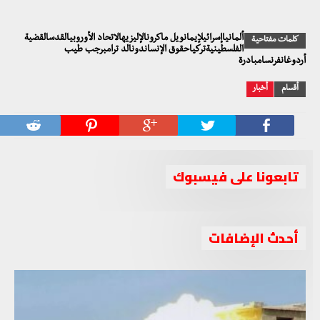
ألمانياإسرائيلإيمانويل ماكرونالإليزيهالاتحاد الأوروبيالقدسالقضية
كلمات مفتاحية
الفلسطينيةتركياحقوق الإنساندونالد ترامبرجب طيب
أردوغانفرنسامبادرة
أقسام
أخبار
تابعونا على فيسبوك
أحدث الإضافات