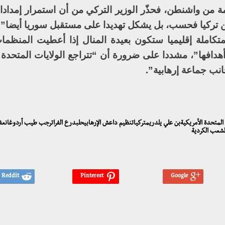
 من واشنطن، فحذّر الوزير التركي من أن استمرار إمدادا
من تركيا فحسب، بل يشكل تهديدا على مستقبل سوريا أيضا”.
متكاملة إقليميا ستكون بعيدة المنال إذا أعطيت المنظمات 
 أهدافها”، مشددا على ضرورة أن “تتراجع الولايات المتحدة
انب جماعة إرهابية”.
ات المتحدة الأمريكيةبن علي يلدريمتركياتنظيم داعش الإرهابيحلبدرع الفراترجب طيب أردوغانعف
لشعب الكردية