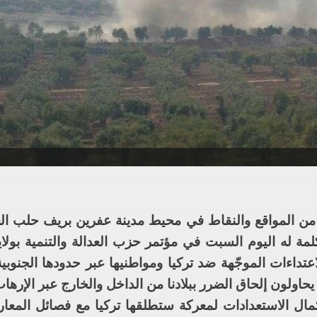
من المواقع والنقاط في محيط مدينة عفرين بريف حلب الغ
ة له اليوم السبت في مؤتمر حزب العدالة والتنمية بولاية
عتداءات الموجّهة ضد تركيا ومواطنيها عبر حدودها الجنوبي
يحاولون إلحاق الضرر ببلادنا من الداخل والخارج عبر الإرهاب
ال الاستعدادات لمعركة ستطلقها تركيا مع فصائل المعارض