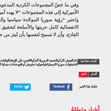
وفي ما خصّ المجموعات الكردية المدعومة
الأميركية إلى هذه المجموعات “لا يهدد أ
واعتبر “رؤية سوريا الموحّدة سياسيا وال
الانفصالية كامل حريتها والأسلحة لتحقيق
الفادح، وأن لا تسمح لنفسها بأن تُبتز من ج
إدلبالجيش التركيالحدود السورية التركيةالحرب على الإرهابالولاي
كلمات مفتاحية
الشامقوات سوريا الديمقراطيةمولود جاويش أوغلووحدات حماية ا
أقسام
أخبار
شارك هذا الخبر
أخبار متعلقة