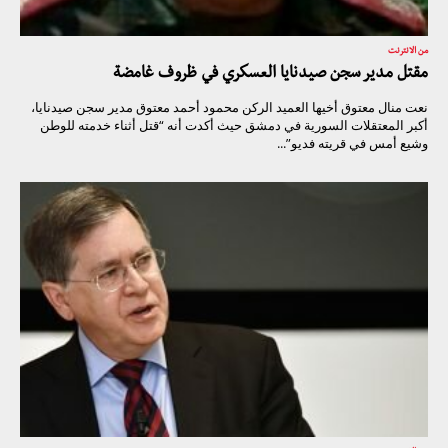
من الانترنت
مقتل مدير سجن صيدنايا العسكري في ظروف غامضة
نعت منال معتوق أخيها العميد الركن محمود أحمد معتوق مدير سجن صيدنايا،
أكبر المعتقلات السورية في دمشق حيث أكدت أنه “قتل أثناء خدمته للوطن
وشيع أمس في قريته فديو”...