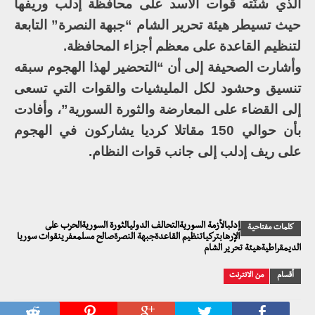
الذي شنّته قوات الأسد على محافظة إدلب وريفها
حيث تسيطر هيئة تحرير الشام “جبهة النصرة” التابعة
لتنظيم القاعدة على معظم أجزاء المحافظة.
وأشارت الصحيفة إلى أن “التحضير لهذا الهجوم سبقه
تنسيق وحشود لكل المليشيات والقوات التي تسعى
إلى القضاء على المعارضة والثورة السورية”، وأفادت
بأن حوالي 150 مقاتلا كرديا يشاركون في الهجوم
على ريف إدلب إلى جانب قوات النظام.
إدلبالأزمة السوريةالتحالف الدوليالثورة السوريةالحرب على
كلمات مفتاحية
الإرهابتركياتنظيم القاعدةجبهة النصرةصالح مسلمعفرينقوات سوريا
الديمقراطيةهيئة تحرير الشام
أقسام
من الانترنت