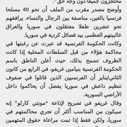
محتجزون جميعا دون وجه حق”.
وأوضح مصدر مقرب من الملف أن نحو 40 مسلحا
فرنسيا بالغين، مناصفة بين الرجال والنساء، يرافقهم
نحو عشرين طفلا معتقلون في سوريا والعراق
غالبيتهم العظمى بيد فصائل كردية في سوريا.
وكانت الحكومة الفرنسية قد عبرت عن رغبتها في
محاكمة هؤلاء من قبل السلطات المحلية إذا كانت
الظروف تسمح بذلك، حيث أعلن الناطق باسم
الحكومة الفرنسية بنيامين غريفو، في الرابع من كانون
الثاني/يناير أن الفرنسيين الذين قاتلوا في صفوف
تنظيم داعش في سوريا يفضل أن يحاكموا داخل
الأراضي السورية.
وقال غريفو في تصريح لإذاعة “مونتي كارلو” إنه
سيكون من المناسب أكثر أن تجري محاكمتهم في
سوريا، ولكن فقط إذا تمت مراعاة حقوق المتهمين