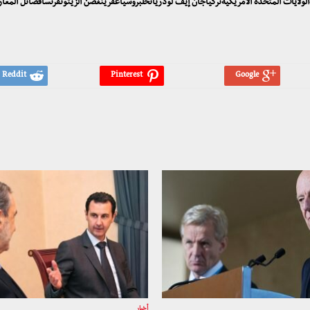
كيةالولايات المتحدة الأمريكيةتركياجان إيف لودريانحلبروسياعفرينغصن الزيتونفرنسافصائل المع
أخبار