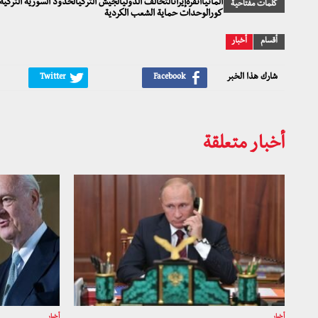
ألمانياأنقرةإيرانالتحالف الدوليالجيش التركيالحدود السورية التر
كلمات مفتاحية
كورالوحدات حماية الشعب الكردية
أقسام
أخبار
شارك هذا الخبر
أخبار متعلقة
أخبار
أخبار