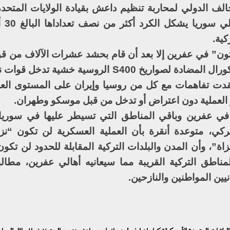
الف الدولي لمحاربة تنظيم داعش بقيادة الولايات المتحدة
أنها تعمل
كية.
تون” في عفرين إلا بعد أن قام بحشد عشرات الآلاف من قو
فصائل المعارضة السورية ونشر منظومة كورال المضادة لصواريخ S400 الروسية
عقدت تفاهمات مع كل من روسيا وإيران على المستوى ال
ر العملية دون اعتراض أو تدخل من قبل موسكو وطهران.
ة في عفرين وباقي المناطق التي تسيطر عليها في سوري
تركي، متوعدة أنقرة بأن العملية العسكرية لن تكون “نزه
ة”، وأن المدن والبلدات التركية المقابلة للحدود لن تكو
ناطق التركية القريبة مما سيعانيه أهالي عفرين، مطالب
يين المواطنين والنازحين.