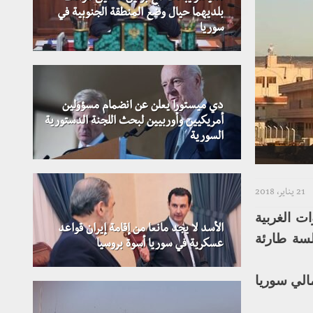
بلديهما حيال وضع المنطقة الجنوبية في
سوريا
دي ميستورا يعلن عن انضمام مسؤولين
أمريكيين وأوربيين لبحث اللجنة الدستورية
السورية
21 يناير، 2018
ت الغربية
الأسد لا يجد مانعا من إقامة إيران قواعد
لسة طارئة
عسكرية في سوريا أسوة بروسيا
مالي سوريا