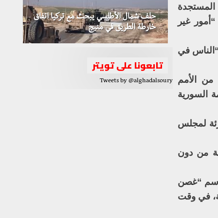
ع المستجدة
حلف شمال الأطلسي يبحث مع تركيا اتفاق
“أمور غير
خارطة الطريق في منبج
“الناس في
تابعونا على تويتر
 من الأمم
Tweets by @alghadalsoury
ة السورية
رئة لمجلس
ية من دون
باسم “غصن
ة، في وقت