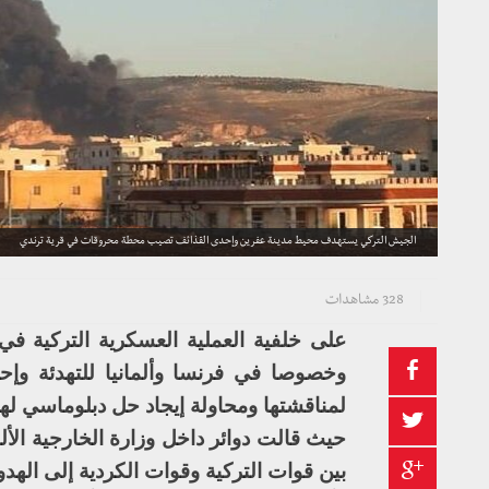
الجيش التركي يستهدف محيط مدينة عفرين وإحدى القذائف تصيب محطة محروقات في قرية ترندي
328 مشاهدات
على خلفية العملية العسكرية التركية ف
وخصوصا في فرنسا وألمانيا للتهدئة وإح
لمناقشتها ومحاولة إيجاد حل دبلوماسي لها
حيث قالت دوائر داخل وزارة الخارجية الأل
بين قوات التركية وقوات الكردية إلى الهدو