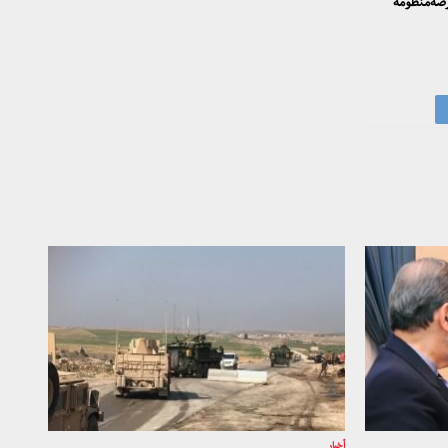
ارضةمنظومة
أخبار