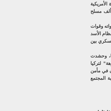
 الأمريكية
 على تشكيل قوة حدودية شمالي سوريا يشكل الكرد أكثر من نصف تعداداها البالغ 30 ألف مسلح
اته وقوات
 خشية تدخل قوات نظام الأسد
عسكري بين
ا، وحشدت
ة” لتركيا
ن في مأمن
ة المجتمع