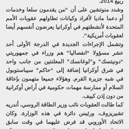
ربيع 2014.
وشدد منوتشين على أن “من يقدمون سلعا وخدمات
أو دعما ماديا لأفراد وكيانات تطاولهم عقوبات الأمم
المتحدة لأنشطتهم في أوكرانيا يعرضون أنفسهم أيضا
لعقوبات أمريكية”.
وتشمل الإجراءات الجديدة في الدرجة الأولى أحد
عشر مسؤولا “انفصاليا” هم وزراء في جمهوريتي
“دونيتسك” و”لوغانسك” المعلنتين من جانب واحد
في شرق أوكرانيا إضافة إلى “حاكم” سيباستوبول
في شبه جزيرة القرم. وهؤلاء جميعا متهمون بإعاقة
السلام أو ممارسة مهمات حكومية في أراض أوكرانية
من دون إذن كييف.
كما طالت العقوبات نائب وزير الطاقة الروسي، أندريه
تشيريزوف، ورئيس دائرة في هذه الوزارة. وكان
الاتحاد الأوروبي قد فرض عليهما في وقت سابق