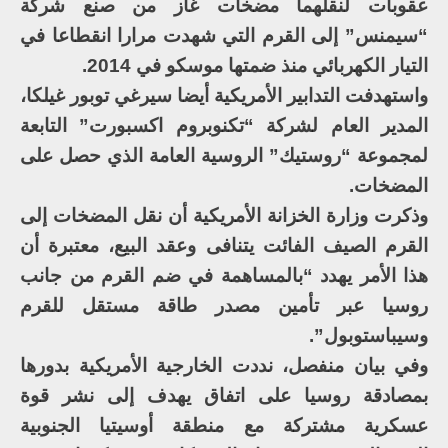
عقوبات لنقلهما مضخات غاز من صنع شركة
“سيمنس” إلى القرم التي شهدت مرارا انقطاعا في
التيار الكهربائي منذ ضمتها موسكو في 2014.
واستهدفت التدابير الأمريكية أيضا سيرغي توبور غيلكا،
المدير العام لشركة “تكنوبروم اكسبورت” التابعة
لمجموعة “روستيك” الروسية العامة الذي حصل على
المضخات.
وذكرت وزارة الخزانة الأمريكية أن نقل المضخات إلى
القرم الصيف الفائت يتنافى وعقد البيع، معتبرة أن
هذا الأمر يهدد “بالمساهمة في ضم القرم من جانب
روسيا عبر تأمين مصدر طاقة مستقل للقرم
وسيباستوبول”.
وفي بيان منفصل، نددت الخارجية الأمريكية بدورها
بمصادقة روسيا على اتفاق يهدف إلى نشر قوة
عسكرية مشتركة مع منطقة أوسيتيا الجنوبية