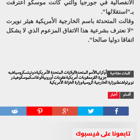
الانفصالية في جورجيا والتي كانت موسكو اعترفت
بـ”استقلالها”.
وقالت المتحدثة باسم الخارجية الأمريكية هيثر نويرت
“لا نعترف بشرعية هذا الاتفاق المزعوم الذي لا يشكل
اتفاقا دوليا صالحا”.
أوكرانياالأمم المتحدةالولايات المتحدة الأمريكيةدونيتسكروسياشبه
كلمات مفتاحية
جزيرة القرمعقوبات أمريكيةعقوبات أوروبيةلوغانسكموسكوهيذر
نويرتواشنطنوزارة الخارجية الروسيةوزارة الخزانة الأمريكية
أقسام
أخبار
تابعونا على فيسبوك