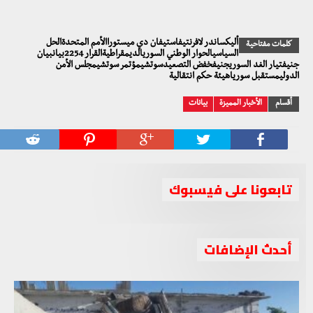
أليكساندر لافرنتيفاستيفان دي ميستوراالأمم المتحدةالحل
كلمات مفتاحية
السياسيالحوار الوطني السوريالديمقراطيةالقرار 2254بيانبيان
جنيفتيار الغد السوريجنيفخفض التصعيدسوتشيمؤتمر سوتشيمجلس الأمن
الدوليمستقبل سورياهيئة حكم انتقالية
أقسام
الأخبار المميزة
بيانات
تابعونا على فيسبوك
أحدث الإضافات