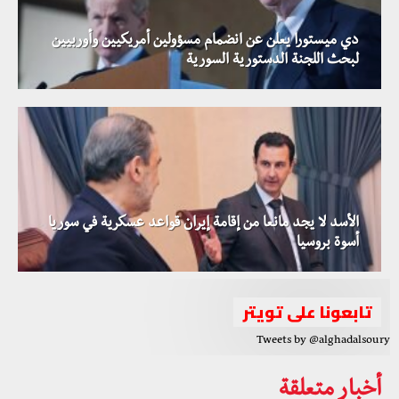
دي ميستورا يعلن عن انضمام مسؤولين أمريكيين وأوربيين
لبحث اللجنة الدستورية السورية
الأسد لا يجد مانعا من إقامة إيران قواعد عسكرية في سوريا
أسوة بروسيا
تابعونا على تويتر
Tweets by @alghadalsoury
أخبار متعلقة