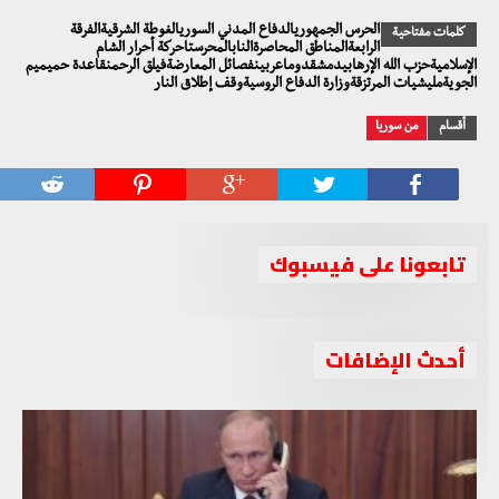
الحرس الجمهوريالدفاع المدني السوريالغوطة الشرقيةالفرقة
كلمات مفتاحية
الرابعةالمناطق المحاصرةالنابالمحرستاحركة أحرار الشام
الإسلاميةحزب الله الإرهابيدمشقدوماعربينفصائل المعارضةفيلق الرحمنقاعدة حميميم
الجويةمليشيات المرتزقةوزارة الدفاع الروسيةوقف إطلاق النار
أقسام
من سوريا
تابعونا على فيسبوك
أحدث الإضافات