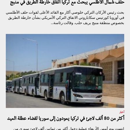
حلف شمال الأطلسي يبحث مع تركيا اتفاق خارطة الطريق في منبج
بحث رئيس الأركان التركي خلوصي آكار مع القائد الأعلى لقوات حلف الأطلسي
في أوروبا كورتيس سكاباروتي الاتفاق التركي الأمريكي بشأن خارطة الطريق
بخصوص منطقة منبج بريف حلب. وقالت رئاسة...
أخبار
أكثر من 80 ألف لاجئ في تركيا يعودون إلى سوريا لقضاء عطلة العيد
انتهت يوم أمس الأربعاء عملية دخول أكثر من ثمانين ألف لاجئ سوري من