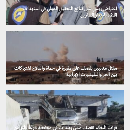
اعتراض روسي على نتائج التحقيق الدولي في استهداف
اللطامنة بغاز السارين
مقتل مدنيين بقصف على مقبرة في حماة واندلاع اشتباكات
بين الحر والمليشيات الإيرانية
قوات النظام تقصف مدن وبلدات في محافظة درعا بالتزامن