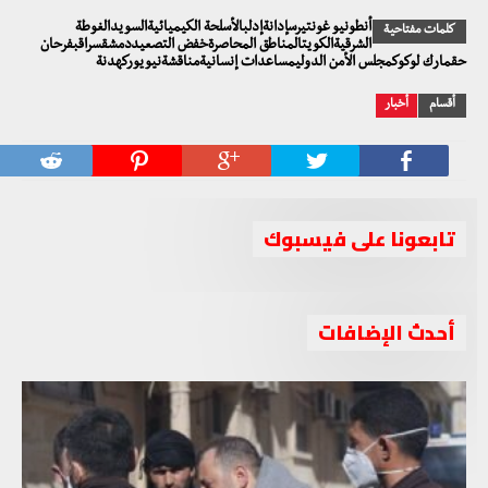
أنطونيو غونتيرسإدانةإدلبالأسلحة الكيميائيةالسويدالغوطة
كلمات مفتاحية
الشرقيةالكويتالمناطق المحاصرةخفض التصعيددمشقسراقبفرحان
حقمارك لوكوكمجلس الأمن الدوليمساعدات إنسانيةمناقشةنيويوركهدنة
أقسام
أخبار
تابعونا على فيسبوك
أحدث الإضافات