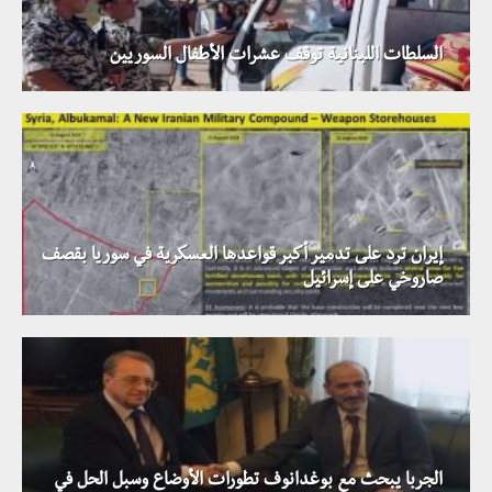
السلطات اللبنانية توقف عشرات الأطفال السوريين
إيران ترد على تدمير أكبر قواعدها العسكرية في سوريا بقصف
صاروخي على إسرائيل
الجربا يبحث مع بوغدانوف تطورات الأوضاع وسبل الحل في