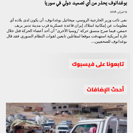
بوغدانوف يحذر من أي تصعيد دولي في سوريا
13 فبراير، 2018
نفى نائب وزير الخارجية الروسي، ميخائيل بوغدانوف، أن يكون لدى بلاده أي
معلومات عن إمكانية امتلاك إيران قاعدة عسكرية قرب مدينة تدمر بريف
حمص، فيما صرح منسق حركة “روسيا الأخرى” أن أحد أعضاء الحركة قتل خلال
غارة أمريكية استهدفت موقعا لمقاتلين تابعين لقوات النظام السوري. فقد قال
بوغدانوف للصحفيين،...
تابعونا على فيسبوك
أحدث الإضافات