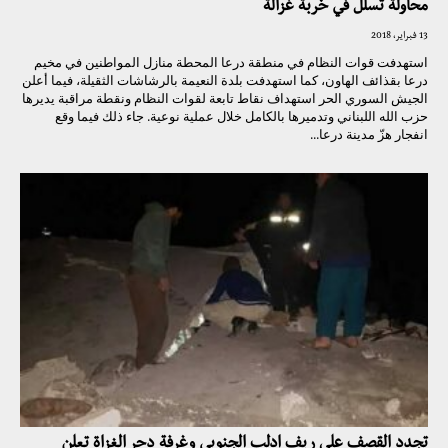
محاولة تسلل في خربة غزالة
13 فبراير، 2018
استهدفت قوات النظام في منطقة درعا المحطة منازل المواطنين في مخيم
درعا بقذائف الهاون، كما استهدفت بلدة النعيمة بالرشاشات الثقيلة، فيما أعلن
الجيش السوري الحر استهداف نقاط تابعة لقوات النظام ونقطة مراقبة يديرها
حزب الله اللبناني وتدميرها بالكامل خلال عملية نوعية. جاء ذلك فيما وقع
انفجار هزّ مدينة درعا...
تجدد القصف على ريف إدلب الجنوبي وغرفة دحر الغزاة تعلن