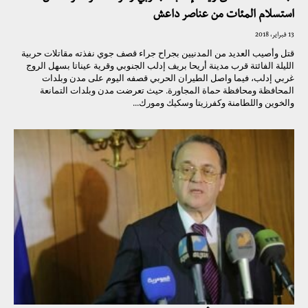
استسلام المئات من عناصر داعش
13 فبراير، 2018
قتل وأصيب العديد من المدنيين بجراح جراء قصف جوي نفذته مقاتلات حربية
الليلة الفائتة قرب مدينة أريحا بريف إدلب الجنوبي وقرية عيناتا بسهل الروج
غربي إدلب، فيما واصل الطيران الحربي قصفه اليوم على مدن وبلدات
المحافظة ومحافظة حماة المجاورة. حيث تعرضت مدن وبلدات التمانعة
والخوين واللطامنة وكفرزيتا وسكيك ومورك...