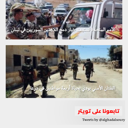
الأمم المتحدة تستبعد خيار دمج اللاجئين السوريين في لبنان
الفلتان الأمني يودي بحياة أربعة مواطنين في درعا
تابعونا على تويتر
Tweets by @alghadalsoury