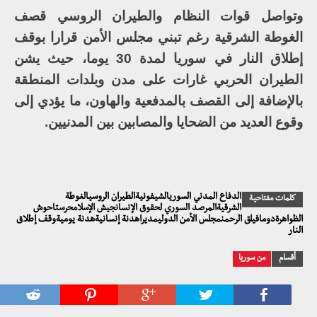
وتواصل قوات النظام والطيران الروسي قصف
الغوطة الشرقية رغم تبني مجلس الأمن قرارا بوقف
إطلاق النار في سوريا لمدة 30 يوما، حيث يشن
الطيران الحربي غارات على مدن وبلدات المنطقة
بالإضافة إلى القصف بالمدفعية والهاون، ما يؤدي إلى
وقوع العديد من الضحايا والمصابين بين المدنيين.
الدفاع المدني السوريالشيفونيةالطيران الروسيالغوطة
كلمات مفتاحية
الشرقيةالمرصد السوري لحقوق الإنسانجيش الإسلامحرستاحوش
الظواهرةدومافيلق الرحمنمجلس الأمن الدوليمديراهدنة إنسانيةهدنة يوميةوقف إطلاق
النار
أقسام
من سوريا