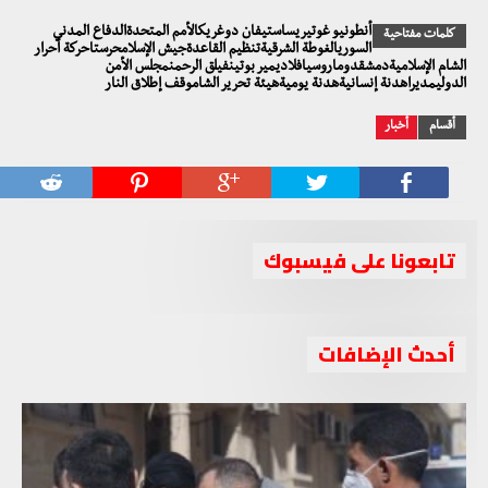
أنطونيو غوتيريساستيفان دوغريكالأمم المتحدةالدفاع المدني
كلمات مفتاحية
السوريالغوطة الشرقيةتنظيم القاعدةجيش الإسلامحرستاحركة أحرار
الشام الإسلاميةدمشقدوماروسيافلاديمير بوتينفيلق الرحمنمجلس الأمن
الدوليمديراهدنة إنسانيةهدنة يوميةهيئة تحرير الشاموقف إطلاق النار
أقسام
أخبار
تابعونا على فيسبوك
أحدث الإضافات