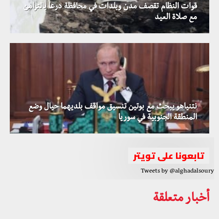
قوات النظام تقصف مدن وبلدات في محافظة درعا بالتزامن
مع صلاة العيد
نتنياهو يبحث مع بوتين تنسيق مواقف بلديهما حيال وضع
المنطقة الجنوبية في سوريا
تابعونا على تويتر
Tweets by @alghadalsoury
أخبار متعلقة