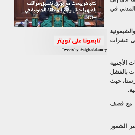
نتنياهو يبحث مع بوتين تنسيق مواقف
المدني في
بلديهما حيال وضع المنطقة الجنوبية في
سوريا
الشيفونية
تابعونا على تويتر
إلى عشرات
Tweets by @alghadalsoury
 الأجنبية
ءت بالفشل
رستا، حيث
ة.
من مع قصف
ر الشغور