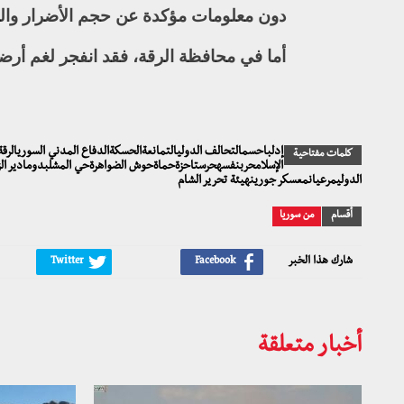
دون معلومات مؤكدة عن حجم الأضرار والخ
أما في محافظة الرقة، فقد انفجر لغم أرض
كلمات مفتاحية
الإسلامحربنفسهحرستاحزةحماةحوش الضواهرةحي المشلبدومادير الز
الدوليمرعيانمعسكر جورينهيئة تحرير الشام
أقسام
من سوريا
شارك هذا الخبر
أخبار متعلقة