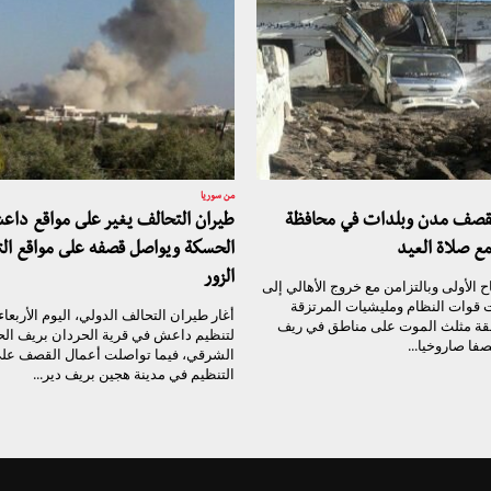
من سوريا
تقصف مدن وبلدات في محافظة
طيران التحالف يغير على مواقع داع
مع صلاة العيد
الحسكة ويواصل قصفه على مواقع الت
الزور
 الأولى وبالتزامن مع خروج الأهالي إلى
ت قوات النظام ومليشيات المرتزقة
أغار طيران التحالف الدولي، اليوم الأربعا
قة مثلث الموت على مناطق في ريف
لتنظيم داعش في قرية الحردان بريف ال
فا صاروخيا...
الشرقي، فيما تواصلت أعمال القصف على
التنظيم في مدينة هجين بريف دير...