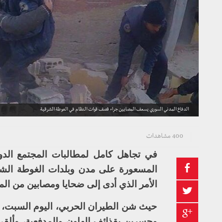
الدفاع المدني السوري يسعف المصابين جراء قصف قوات النظام في الغوطة الشرقية
400 مشاهدات
المسعورة على مدن وبلدات الغوطة الشرق
الأمر الذي أدى إلى ضحايا ومصابين من المد
حيث شن الطيران الحربي، اليوم السبت، غ
وجسرين بقذائف الهاون والمدفعية، وألق