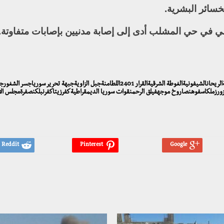
سائر البشرية.
ي في حي المشلب أدى إلى إصابة مدنيين بإصابات متفاوتة.
إدلباحسمالتحالف الدوليالتمانعةالحسكةالدفاع المدني السوريالرقةالريحانالشيفونيةالغوطة الشرقيةالقرار 2401اللطامنةجبل الزاويةجبهة تحرير سورياجس
ورزملكاسفوهنصاروخ موجهفيلق الرحمنقوات سوريا الديمقراطيةكفرزيتاكفرنبلكنصفرةمجلس ال