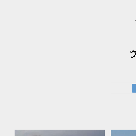
ر الشغورجيش
أمن