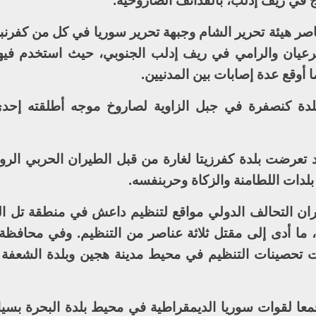
في ريف إدلب، بالقذائف الصاروخية.
اصر هيئة تحرير الشام وجبهة تحرير سوريا في كل من كفرنب
عيان والرامي في ريف إدلب الجنوبي، حيث استخدم فيها
 أوقع عدة إصابات بين المدنيين.
دة كنصفرة في جبل الزاوية لصاروخ موجه أطلقته إحدى
تعرضت بلدة كفرزيتا لغارة من قبل الطيران الحربي الر
دات اللطامنة والزكاة وحربنفسه.
ن التحالف الدولي مواقع لتنظيم داعش في منطقة تل ا
ا أدى إلى مقتل ثلاثة عناصر من التنظيم. وفي محافظة د
 تحصينات التنظيم في محيط مدينة هجين وبلدة الشعفة 
ا لقوات سوريا الديمقراطية في محيط بلدة البحرة بسي