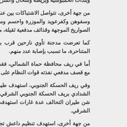
وبلدات الحمبوشية وبريصة وسحال والسرج 
من جهة أخرى، تتواصل الاشتباكات بين عن
وسفوهن وكفرعويد والموزرة واحسم ومر
الصواريخ الموجهة وقذائف مدفعية ثقيلة، ما
كما تعرضت مدجنة تأوي نازحين قرب بل
المتناحرة، ما تسبب بإصابة عدد منهم.
أما في ريف محافظة حماة الشمالي، فقد 
مع قصف مدفعي نفذته قوات النظام على بل
وفي ريف الحسكة الجنوبي، استهدف طيرا
الشدادي بريف الحسكة الجنوبي الشرقي، م
شن طيران التحالف عدة غارات استهدفت
الشرقي.
من جهة أخرى، استهدف تنظيم داعش تجمع