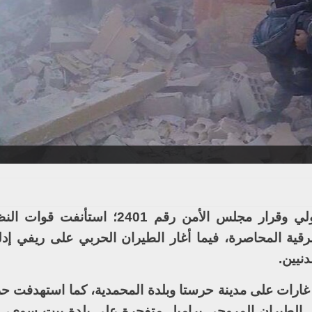
في تجاهل كامل لمطالبات المجتمع الدولي وقرار مجلس الأمن رقم 01
ية المحاصرة، فيما أغار الطيران الحربي على ريفي إد
نيين.
ارات على مدينة حرستا وبلدة المحمدية، كما استهدفت حر
ى الطيران المروحي براميل متفجرة على بلدة بيت سوى، م