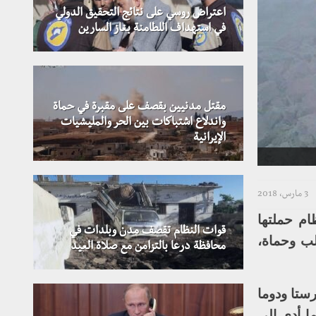
اعتراض روسي على نتائج التحقيق الدولي
في استهداف اللطامنة بغاز السارين
مقتل مدنيين بقصف على مقبرة في حماة
واندلاع اشتباكات بين الحر والمليشيات
الإيرانية
3 مارس، 2018
24؛ استأنفت قوات النظام حملتها
قوات النظام تقصف مدن وبلدات في
لب وحماة،
محافظة درعا بالتزامن مع صلاة العيد
ستا ودوما
ا أدى إلى