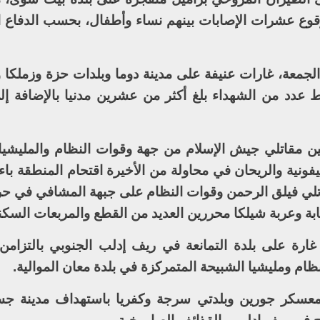
قوع عشرات الإصابات بينهم نساء وأطفال، بحسب الدفاع 
جمعة، غارات عنيفة على مدينة دوما وبلدات حزة وزملكا و
عدد من الشهداء بلغ أكثر من عشرين مدنيا بالإضافة 
بين مقاتلي جيش الإسلام من جهة وقوات النظام والمليشيات
فونية والريحان في محاولة من الأخيرة اقتحام المنطقة با
قاتلي فيلق الرحمن وقوات النظام على جبهة المشافي في ح
بابة وعربة شيلكا محررين العديد من القطع والمربعات السكني
ارة على بلدة التمانعة في ريف إدلب الجنوبي بالتزا
ام ومليشيا الشبيحة المتمركزة في بلدة معان الموالية.
معسكر جورين وبلدتي سرجة وكفريا باستهداف مدينة جس