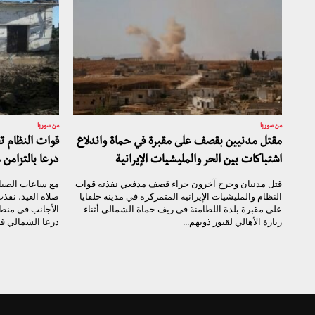
من سوريا
من سوريا
مقتل مدنيين بقصف على مقبرة في حماة واندلاع
قوات النظام 
اشتباكات بين الحر والمليشيات الإيرانية
درعا بالتزامن 
قتل مدنيان وجرح آخرون جراء قصف مدفعي نفذته قوات
مع ساعات الصباح
النظام والمليشيات الإيرانية المتمركزة في مدينة حلفايا
صلاة العيد، نفذ
على مقبرة بلدة اللطامنة في ريف حماة الشمالي أثناء
الأجانب في منط
زيارة الأهالي لقبور ذويهم...
درعا الشمالي قص