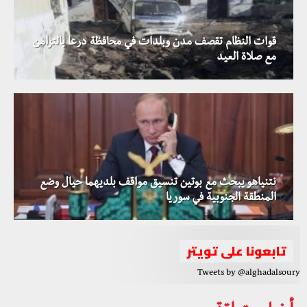
قوات النظام تقصف مدن وبلدات في محافظة درعا بالتزامن
مع صلاة العيد
نتنياهو يبحث مع بوتين تنسيق مواقف بلديهما حيال وضع
المنطقة الجنوبية في سوريا
تابعونا على تويتر
Tweets by @alghadalsoury