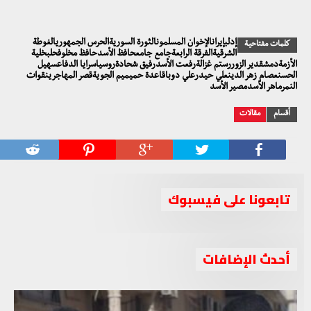
إدلبإيرانالإخوان المسلمونالثورة السوريةالحرس الجمهوريالغوطة
كلمات مفتاحية
الشرقيةالفرقة الرابعةجامع جامعحافظ الأسدحافظ مخلوفحلبخلية
الأزمةدمشقدير الزوررستم غزالةرفعت الأسدرفيق شحادةروسياسرايا الدفاعسهيل
الحسنعصام زهر الدينعلي حيدرعلي دوباقاعدة حميميم الجويةقصر المهاجرينقوات
النمرماهر الأسدمصير الأسد
أقسام
مقالات
تابعونا على فيسبوك
أحدث الإضافات